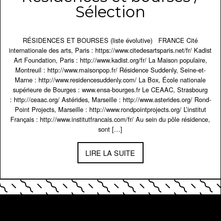
Sélection
RÉSIDENCES ET BOURSES (liste évolutive) FRANCE Cité
internationale des arts, Paris : https://www.citedesartsparis.net/fr/ Kadist
Art Foundation, Paris : http://www.kadist.org/fr/ La Maison populaire,
Montreuil : http://www.maisonpop.fr/ Résidence Suddenly, Seine-et-
Marne : http://www.residencesuddenly.com/ La Box, École nationale
supérieure de Bourges : www.ensa-bourges.fr Le CEAAC, Strasbourg
: http://ceaac.org/ Astérides, Marseille : http://www.asterides.org/ Rond-
Point Projects, Marseille : http://www.rondpointprojects.org/ L’institut
Français : http://www.institutfrancais.com/fr/ Au sein du pôle résidence,
sont […]
LIRE LA SUITE