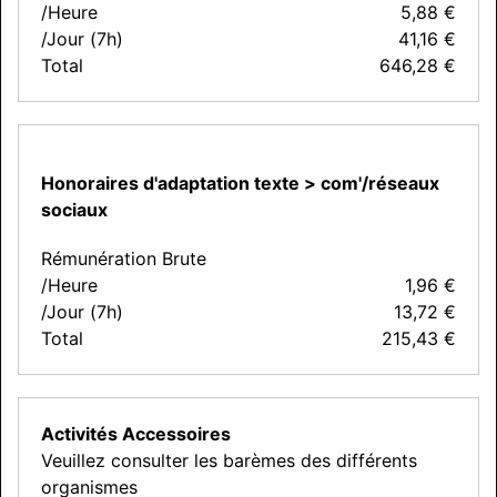
/Heure
5,88
€
/Jour (7h)
41,16
€
Total
646,28
€
Honoraires d'adaptation texte > com'/réseaux
sociaux
Rémunération Brute
/Heure
1,96
€
/Jour (7h)
13,72
€
Total
215,43
€
Activités Accessoires
Veuillez consulter les barèmes des différents
organismes