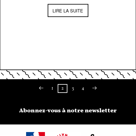
LIRE LA SUITE
←
1
2
3
4
→
Abonnez-vous à notre newsletter