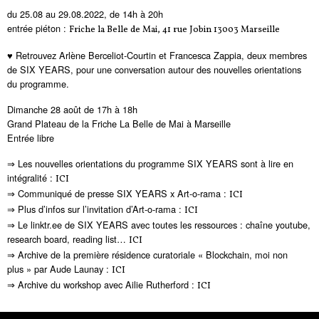
du 25.08 au 29.08.2022, de 14h à 20h
entrée piéton :
Friche la Belle de Mai, 41 rue Jobin 13003 Marseille
♥ Retrouvez Arlène Berceliot-Courtin et Francesca Zappia, deux membres
de SIX YEARS, pour une conversation autour des nouvelles orientations
du programme.
Dimanche 28 août de 17h à 18h
Grand Plateau de la Friche La Belle de Mai à Marseille
Entrée libre
⇒ Les nouvelles orientations du programme SIX YEARS sont à lire en
intégralité :
ICI
⇒ Communiqué de presse SIX YEARS x Art-o-rama :
ICI
⇒ Plus d’infos sur l’invitation d’Art-o-rama :
ICI
⇒ Le linktr.ee de SIX YEARS avec toutes les ressources : chaîne youtube,
research board, reading list…
ICI
⇒ Archive de la première résidence curatoriale « Blockchain, moi non
plus » par Aude Launay :
ICI
⇒ Archive du workshop avec Ailie Rutherford :
ICI