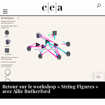
Retour sur le workshop « String Figures »
avec Ailie Rutherford