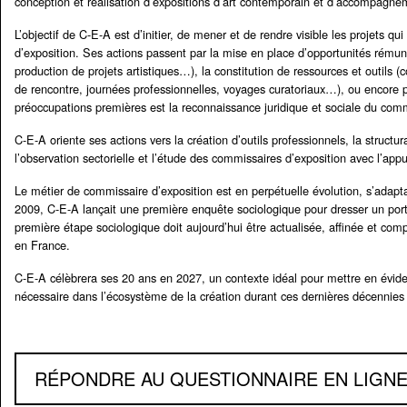
conception et réalisation d’expositions d’art contemporain et d’accompagnem
L’objectif de C-E-A est d’initier, de mener et de rendre visible les projets q
d’exposition. Ses actions passent par la mise en place d’opportunités rému
production de projets artistiques…), la constitution de ressources et outils
de rencontre, journées professionnelles, voyages curatoriaux…), ou encore par
préoccupations premières est la reconnaissance juridique et sociale du comm
C-E-A oriente ses actions vers la création d’outils professionnels, la struct
l’observation sectorielle et l’étude des commissaires d’exposition avec l’appu
Le métier de commissaire d’exposition est en perpétuelle évolution, s’adapt
2009, C-E-A lançait une première enquête sociologique pour dresser un portra
première étape sociologique doit aujourd’hui être actualisée, affinée et com
en France.
C-E-A célèbrera ses 20 ans en 2027, un contexte idéal pour mettre en éviden
nécessaire dans l’écosystème de la création durant ces dernières décennies 
RÉPONDRE AU QUESTIONNAIRE EN LIGN