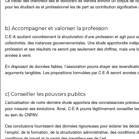
Ce travail des chercheur·ses et doctorant·es viendra enrichir un corpus de
pour les étudiant·es et professionnel·les de part sa contribution significative
b) Accompagner et valoriser la profession
C-E-A soutient concrètement la structuration d’une profession et agit pour sa
collectivités, des instances gouvernementales. Une étude approfondie indép
profession et ses résultats ne seront pas seulement des chiffres, mais une ba
années à venir.
En disposant de données fiables, l’association pourra étayer ses revendicati
arguments tangibles. Les propositions formulées par C-E-A seront ancrées d
c) Conseiller les pouvoirs publics
L’actualisation de notre dernière étude apportera des connaissances précieuses
pour mesurer ses évolutions. Ainsi, C-E-A pourra légitimement conseiller le
au sein du CNPAV.
Ces conclusions fournissent des données rigoureuses pour éclairer les décisi
l’emploi, de la formation, de la structuration administrative, des condition
conditions de travail et la santé des travailleur·ses de l’art.