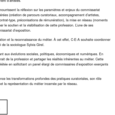
ent d’artistes.
ui nourrissent la réflexion sur les paramètres et enjeux du commissariat
nérées (création de parcours curatoriaux, accompagnement d’artistes,
 (contrat-type, préconisations de rémunération), la mise en réseau (moments
 le soutien et la visibilisation de cette profession. L’une de ses
issariat d’exposition.
uration et la reconnaissance du métier. À cet effet, C-E-A souhaite coordonner
i de la sociologue Sylvia Girel.
ant aux évolutions sociales, politiques, économiques et numériques. En
it de la profession et partager les réalités inhérentes au métier. Cette
plétée en sollicitant un panel élargi de commissaires d’exposition exerçants
ce les transformations profondes des pratiques curatoriales, son rôle
et la représentation du métier incarnée par le réseau.
E