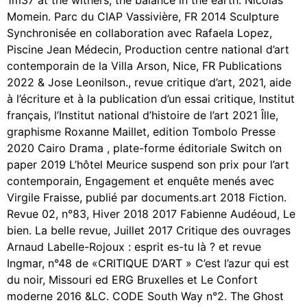
1m37 at the withers, the balance in the earth. Nicolas
Momein. Parc du CIAP Vassivière, FR 2014 Sculpture
Synchronisée en collaboration avec Rafaela Lopez,
Piscine Jean Médecin, Production centre national d’art
contemporain de la Villa Arson, Nice, FR Publications
2022 & Jose Leonilson., revue critique d’art, 2021, aide
à l’écriture et à la publication d’un essai critique, Institut
français, l’Institut national d’histoire de l’art 2021 Îlle,
graphisme Roxanne Maillet, edition Tombolo Presse
2020 Cairo Drama , plate-forme éditoriale Switch on
paper 2019 L’hôtel Meurice suspend son prix pour l’art
contemporain, Engagement et enquête menés avec
Virgile Fraisse, publié par documents.art 2018 Fiction.
Revue 02, n°83, Hiver 2018 2017 Fabienne Audéoud, Le
bien. La belle revue, Juillet 2017 Critique des ouvrages
Arnaud Labelle-Rojoux : esprit es-tu là ? et revue
Ingmar, n°48 de «CRITIQUE D’ART » C’est l’azur qui est
du noir, Missouri ed ERG Bruxelles et Le Confort
moderne 2016 &LC. CODE South Way n°2. The Ghost