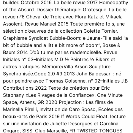
builder. Octobre 2016, La belle revue 2017 Homeopathy
of the Absurd. Dossier thématique: Grotesque. La belle
revue n°6 Cheval de Troie avec Flora Katz et Mikaela
Assolent. Revue Manuel 2015 Toute première fois, une
sélection d’oeuvres de la collection Colette Tornier.
Graphisme Syndicat Bubble-Boom: e Jeune-Fille said “a
bit of bubble and a little bit more of boom”, Bosse &
Baum 2014 D’où tu me parles mademoiselle. Revue
Initiales n° 03–Initiales M.D 1⁄2 Peintres 1⁄2 Bikers et
autres pratiques. Mémoire/Villa Arson Sculpture
Synchronisée.Code 2.0 #9 2013 John Baldessari : né
pour peindre avec Thomas Golsenne, n° 02–Initiales J.B
Contributions 2022 Texte de création pour Eric
Staphany «Les Rivages de la Confiance», One Minute
Space, Athens, GR 2020 Projection : Les films de
Marinella Pirelli, Invitation de Caro Sposo, Ecoles des
beaux-arts de Paris 2019 If Words Could Float, lecture
sur une invitation de Juliette Desorgues et Carolina
Ongaro, SISSI Club Marseille, FR TWISTED TONGUES