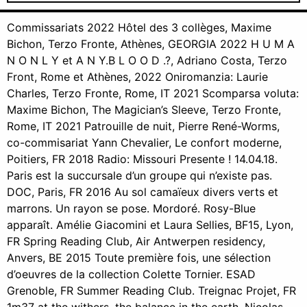
Commissariats 2022 Hôtel des 3 collèges, Maxime
Bichon, Terzo Fronte, Athènes, GEORGIA 2022 H U M A
N O N L Y et A N Y.B L O O D .?, Adriano Costa, Terzo
Front, Rome et Athènes, 2022 Oniromanzia: Laurie
Charles, Terzo Fronte, Rome, IT 2021 Scomparsa voluta:
Maxime Bichon, The Magician’s Sleeve, Terzo Fronte,
Rome, IT 2021 Patrouille de nuit, Pierre René-Worms,
co-commisariat Yann Chevalier, Le confort moderne,
Poitiers, FR 2018 Radio: Missouri Presente ! 14.04.18.
Paris est la succursale d’un groupe qui n’existe pas.
DOC, Paris, FR 2016 Au sol camaïeux divers verts et
marrons. Un rayon se pose. Mordoré. Rosy-Blue
apparaît. Amélie Giacomini et Laura Sellies, BF15, Lyon,
FR Spring Reading Club, Air Antwerpen residency,
Anvers, BE 2015 Toute première fois, une sélection
d’oeuvres de la collection Colette Tornier. ESAD
Grenoble, FR Summer Reading Club. Treignac Projet, FR