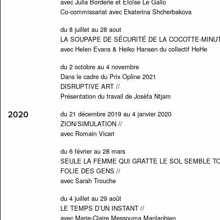
avec Julia Borderie et Éloïse Le Gallo
Co-commissariat avec Ekaterina Shcherbakova
du 8 juillet au 28 aout
LA SOUPAPE DE SÉCURITÉ DE LA COCOTTE-MINUT
avec Helen Evans & Heiko Hansen du collectif HeHe
du 2 octobre au 4 novembre
Dans le cadre du Prix Opline 2021
DISRUPTIVE ART //
Présentation du travail de Josèfa Ntjam
du 21 décembre 2019 au 4 janvier 2020
2020
ZION/SIMULATION //
avec Romain Vicari
du 6 février au 28 mars
SEULE LA FEMME QUI GRATTE LE SOL SEMBLE T
FOLIE DES GENS //
avec Sarah Trouche
du 4 juillet au 29 août
LE TEMPS D’UN INSTANT //
avec Marie-Claire Messouma Manlanbien