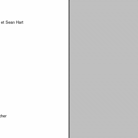
 et Sean Hart
cher