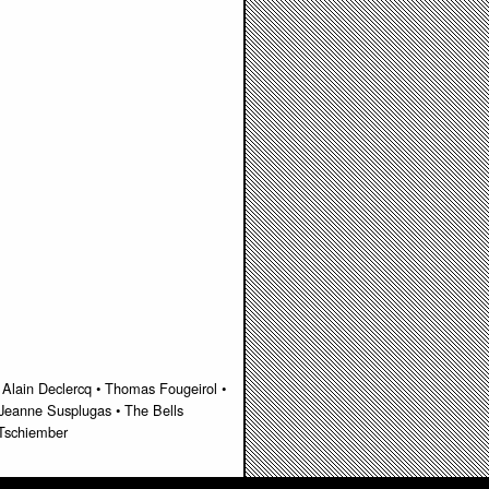
Alain Declercq • Thomas Fougeirol •
• Jeanne Susplugas • The Bells
 Tschiember