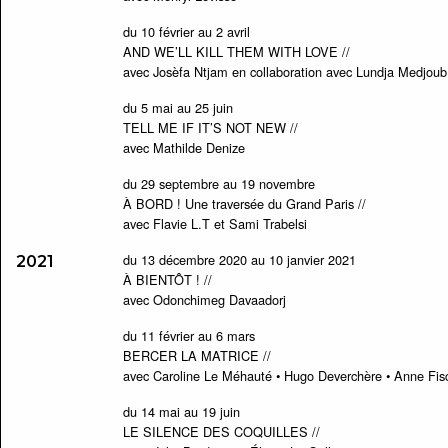
du 10 février au 2 avril
AND WE’LL KILL THEM WITH LOVE //
avec Josèfa Ntjam en collaboration avec Lundja Medjoub
du 5 mai au 25 juin
TELL ME IF IT’S NOT NEW //
avec Mathilde Denize
du 29 septembre au 19 novembre
À BORD ! Une traversée du Grand Paris //
avec Flavie L.T et Sami Trabelsi
du 13 décembre 2020 au 10 janvier 2021
2021
À BIENTÔT ! //
avec Odonchimeg Davaadorj
du 11 février au 6 mars
BERCER LA MATRICE //
avec Caroline Le Méhauté • Hugo Deverchère • Anne Fis
du 14 mai au 19 juin
LE SILENCE DES COQUILLES //