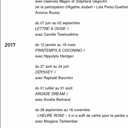
avec Gwenola Wagon et Stéphane Degoutin
(et la participation d’Agathe Joubert • Lola Perez-Guetti
Antoine Boute)
du 07 juin au 02 septembre
//
LETTRE À OVIDE
avec Camille Tsvetoukhine
du 12 janvier au 18 mars
2017
//
PRINTEMPS À COCONINO
avec Hippolyte Hentgen
du 27 avril au 24 juin
//
ODYSSEY
avec Raphaël Barontini
du 01 juillet au 31 août
//
ARCADE DREAM
avec Amélie Bertrand
du 28 septembre au 18 novembre
– il m’a suffi de naître pour te perdre 
L’HEURE ROSE
avec Morgane Tschiember