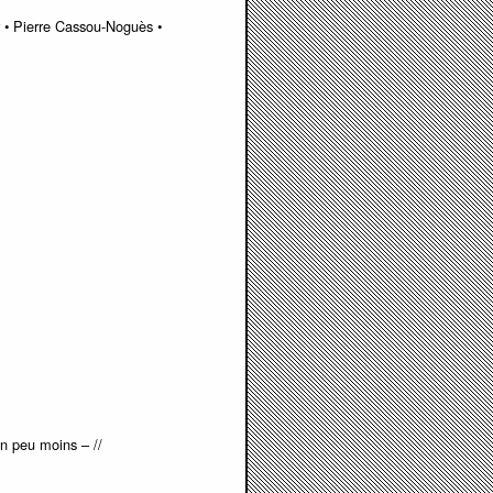
er • Pierre Cassou-Noguès •
un peu moins – //