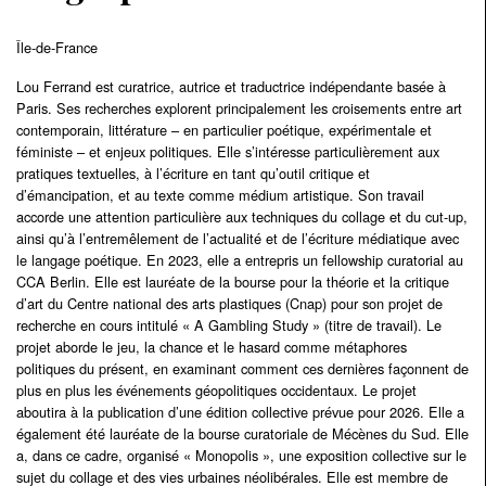
Île-de-France
Lou Ferrand est curatrice, autrice et traductrice indépendante basée à
Paris. Ses recherches explorent principalement les croisements entre art
contemporain, littérature – en particulier poétique, expérimentale et
féministe – et enjeux politiques. Elle s’intéresse particulièrement aux
pratiques textuelles, à l’écriture en tant qu’outil critique et
d’émancipation, et au texte comme médium artistique. Son travail
accorde une attention particulière aux techniques du collage et du cut-up,
ainsi qu’à l’entremêlement de l’actualité et de l’écriture médiatique avec
le langage poétique. En 2023, elle a entrepris un fellowship curatorial au
CCA Berlin. Elle est lauréate de la bourse pour la théorie et la critique
d’art du Centre national des arts plastiques (Cnap) pour son projet de
recherche en cours intitulé « A Gambling Study » (titre de travail). Le
projet aborde le jeu, la chance et le hasard comme métaphores
politiques du présent, en examinant comment ces dernières façonnent de
plus en plus les événements géopolitiques occidentaux. Le projet
aboutira à la publication d’une édition collective prévue pour 2026. Elle a
également été lauréate de la bourse curatoriale de Mécènes du Sud. Elle
a, dans ce cadre, organisé « Monopolis », une exposition collective sur le
sujet du collage et des vies urbaines néolibérales. Elle est membre de