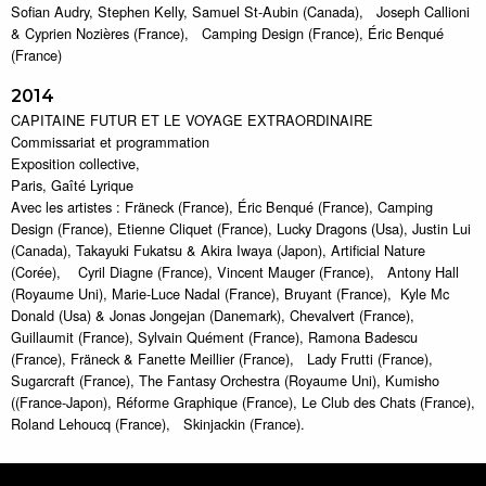
Sofian Audry, Stephen Kelly, Samuel St-Aubin (Canada), Joseph Callioni
& Cyprien Nozières (France), Camping Design (France), Éric Benqué
(France)
2014
CAPITAINE FUTUR ET LE VOYAGE EXTRAORDINAIRE
Commissariat et programmation
Exposition collective,
Paris, Gaîté Lyrique
Avec les artistes : Fräneck (France), Éric Benqué (France), Camping
Design (France), Etienne Cliquet (France), Lucky Dragons (Usa), Justin Lui
(Canada), Takayuki Fukatsu & Akira Iwaya (Japon), Artificial Nature
(Corée), Cyril Diagne (France), Vincent Mauger (France), Antony Hall
(Royaume Uni), Marie-Luce Nadal (France), Bruyant (France), Kyle Mc
Donald (Usa) & Jonas Jongejan (Danemark), Chevalvert (France),
Guillaumit (France), Sylvain Quément (France), Ramona Badescu
(France), Fräneck & Fanette Meillier (France), Lady Frutti (France),
Sugarcraft (France), The Fantasy Orchestra (Royaume Uni), Kumisho
((France-Japon), Réforme Graphique (France), Le Club des Chats (France),
Roland Lehoucq (France), Skinjackin (France).