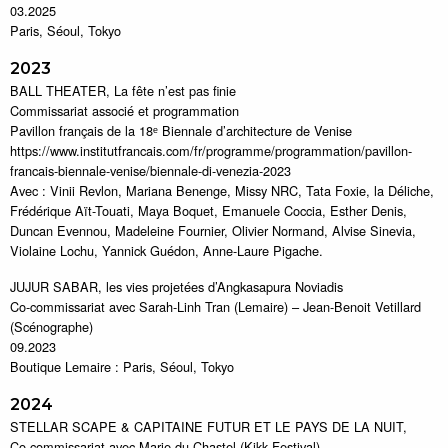
03.2025
Paris, Séoul, Tokyo
2023
BALL THEATER, La fête n’est pas finie
Commissariat associé et programmation
Pavillon français de la 18ᵉ Biennale d’architecture de Venise
https://www.institutfrancais.com/fr/programme/programmation/pavillon-
francais-biennale-venise/biennale-di-venezia-2023
Avec : Vinii Revlon, Mariana Benenge, Missy NRC, Tata Foxie, la Déliche,
Frédérique Aït-Touati, Maya Boquet, Emanuele Coccia, Esther Denis,
Duncan Evennou, Madeleine Fournier, Olivier Normand, Alvise Sinevia,
Violaine Lochu, Yannick Guédon, Anne-Laure Pigache.
JUJUR SABAR, les vies projetées d’Angkasapura Noviadis
Co-commissariat avec Sarah-Linh Tran (Lemaire) – Jean-Benoit Vetillard
(Scénographe)
09.2023
Boutique Lemaire : Paris, Séoul, Tokyo
2024
STELLAR SCAPE & CAPITAINE FUTUR ET LE PAYS DE LA NUIT,
Co-commissariat avec Marie du Chastel (Kikk Festival)