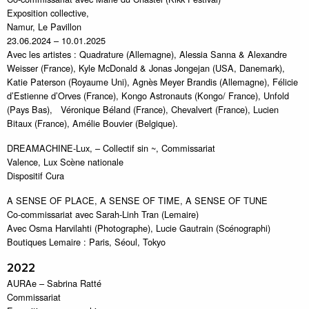
Exposition collective,
Namur, Le Pavillon
23.06.2024 – 10.01.2025
Avec les artistes : Quadrature (Allemagne), Alessia Sanna & Alexandre
Weisser (France), Kyle McDonald & Jonas Jongejan (USA, Danemark),
Katie Paterson (Royaume Uni), Agnès Meyer Brandis (Allemagne), Félicie
d’Estienne d’Orves (France), Kongo Astronauts (Kongo/ France), Unfold
(Pays Bas), Véronique Béland (France), Chevalvert (France), Lucien
Bitaux (France), Amélie Bouvier (Belgique).
DREAMACHINE-Lux, – Collectif sin ~, Commissariat
Valence, Lux Scène nationale
Dispositif Cura
A SENSE OF PLACE, A SENSE OF TIME, A SENSE OF TUNE
Co-commissariat avec Sarah-Linh Tran (Lemaire)
Avec Osma Harvilahti (Photographe), Lucie Gautrain (Scénographi)
Boutiques Lemaire : Paris, Séoul, Tokyo
2022
AURAe – Sabrina Ratté
Commissariat