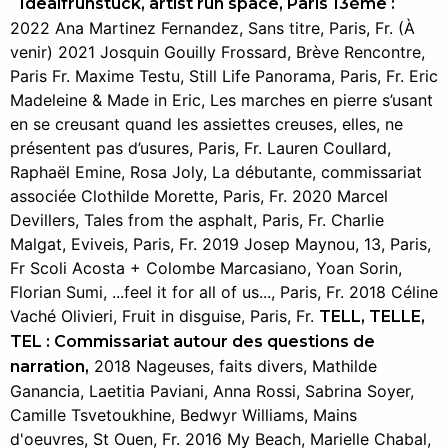
Idealfrühstück, artist run space, Paris 13ème :
2022 Ana Martinez Fernandez, Sans titre, Paris, Fr. (À
venir) 2021 Josquin Gouilly Frossard, Brève Rencontre,
Paris Fr. Maxime Testu, Still Life Panorama, Paris, Fr. Eric
Madeleine & Made in Eric, Les marches en pierre s’usant
en se creusant quand les assiettes creuses, elles, ne
présentent pas d’usures, Paris, Fr. Lauren Coullard,
Raphaël Emine, Rosa Joly, La débutante, commissariat
associée Clothilde Morette, Paris, Fr. 2020 Marcel
Devillers, Tales from the asphalt, Paris, Fr. Charlie
Malgat, Eviveis, Paris, Fr. 2019 Josep Maynou, 13, Paris,
Fr Scoli Acosta + Colombe Marcasiano, Yoan Sorin,
Florian Sumi, ...feel it for all of us..., Paris, Fr. 2018 Céline
Vaché Olivieri, Fruit in disguise, Paris, Fr.
TELL, TELLE,
TEL : Commissariat autour des questions de
2018 Nageuses, faits divers, Mathilde
narration,
Ganancia, Laetitia Paviani, Anna Rossi, Sabrina Soyer,
Camille Tsvetoukhine, Bedwyr Williams, Mains
d'oeuvres, St Ouen, Fr. 2016 My Beach, Marielle Chabal,