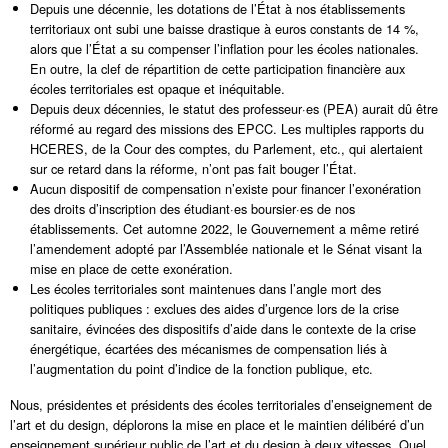
Depuis une décennie, les dotations de l’État à nos établissements
territoriaux ont subi une baisse drastique à euros constants de 14 %,
alors que l’État a su compenser l’inflation pour les écoles nationales.
En outre, la clef de répartition de cette participation financière aux
écoles territoriales est opaque et inéquitable.
Depuis deux décennies, le statut des professeur·es (PEA) aurait dû être
réformé au regard des missions des EPCC. Les multiples rapports du
HCERES, de la Cour des comptes, du Parlement, etc., qui alertaient
sur ce retard dans la réforme, n’ont pas fait bouger l’État.
Aucun dispositif de compensation n’existe pour financer l’exonération
des droits d’inscription des étudiant·es boursier·es de nos
établissements. Cet automne 2022, le Gouvernement a même retiré
l’amendement adopté par l’Assemblée nationale et le Sénat visant la
mise en place de cette exonération.
Les écoles territoriales sont maintenues dans l’angle mort des
politiques publiques : exclues des aides d’urgence lors de la crise
sanitaire, évincées des dispositifs d’aide dans le contexte de la crise
énergétique, écartées des mécanismes de compensation liés à
l’augmentation du point d’indice de la fonction publique, etc.
Nous, présidentes et présidents des écoles territoriales d’enseignement de
l’art et du design, déplorons la mise en place et le maintien délibéré d’un
enseignement supérieur public de l’art et du design à deux vitesses. Quel