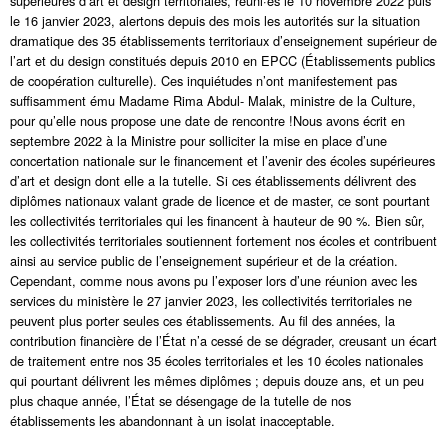
supérieures d’art et design territoriales, réuni·es le 10 novembre 2022 puis
le 16 janvier 2023, alertons depuis des mois les autorités sur la situation
dramatique des 35 établissements territoriaux d’enseignement supérieur de
l’art et du design constitués depuis 2010 en EPCC (Établissements publics
de coopération culturelle). Ces inquiétudes n’ont manifestement pas
suffisamment ému Madame Rima Abdul- Malak, ministre de la Culture,
pour qu’elle nous propose une date de rencontre !Nous avons écrit en
septembre 2022 à la Ministre pour solliciter la mise en place d’une
concertation nationale sur le financement et l’avenir des écoles supérieures
d’art et design dont elle a la tutelle. Si ces établissements délivrent des
diplômes nationaux valant grade de licence et de master, ce sont pourtant
les collectivités territoriales qui les financent à hauteur de 90 %. Bien sûr,
les collectivités territoriales soutiennent fortement nos écoles et contribuent
ainsi au service public de l’enseignement supérieur et de la création.
Cependant, comme nous avons pu l’exposer lors d’une réunion avec les
services du ministère le 27 janvier 2023, les collectivités territoriales ne
peuvent plus porter seules ces établissements. Au fil des années, la
contribution financière de l’État n’a cessé de se dégrader, creusant un écart
de traitement entre nos 35 écoles territoriales et les 10 écoles nationales
qui pourtant délivrent les mêmes diplômes ; depuis douze ans, et un peu
plus chaque année, l’État se désengage de la tutelle de nos
établissements les abandonnant à un isolat inacceptable.