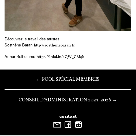
Découvrez le travail des artistes :
Sosthène Baran
http://sosthenebaran.fr
Arthur Belhomme
https://lnkd.in/eQW_CMqb
← POOL SPÉCIAL MEMBRES
CONSEIL D’ADMINISTRATION 2023-2026 →
contact