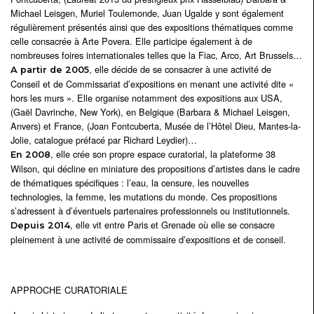
Michael Leisgen, Muriel Toulemonde, Juan Ugalde y sont également
régulièrement présentés ainsi que des expositions thématiques comme
celle consacrée à Arte Povera. Elle participe également à de
nombreuses foires internationales telles que la Fiac, Arco, Art Brussels…
, elle décide de se consacrer à une activité de
A partir de 2005
Conseil et de Commissariat d’expositions en menant une activité dite «
hors les murs ». Elle organise notamment des expositions aux USA,
(Gaël Davrinche, New York), en Belgique (Barbara & Michael Leisgen,
Anvers) et France, (Joan Fontcuberta, Musée de l’Hôtel Dieu, Mantes-la-
Jolie, catalogue préfacé par Richard Leydier)…
, elle crée son propre espace curatorial, la plateforme 38
En 2008
Wilson, qui décline en miniature des propositions d’artistes dans le cadre
de thématiques spécifiques : l’eau, la censure, les nouvelles
technologies, la femme, les mutations du monde. Ces propositions
s’adressent à d’éventuels partenaires professionnels ou institutionnels.
, elle vit entre Paris et Grenade où elle se consacre
Depuis 2014
pleinement à une activité de commissaire d’expositions et de conseil.
APPROCHE CURATORIALE