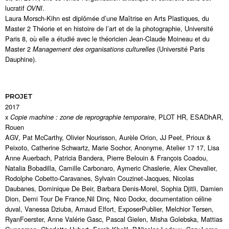
lucratif
.
OVNI
Laura Morsch-Kihn est diplômée d’une Maîtrise en Arts Plastiques, du
Master 2 Théorie et en histoire de l’art et de la photographie, Université
Paris 8, où elle a étudié avec le théoricien Jean-Claude Moineau et du
Master 2
(Université Paris
Management des organisations culturelles
Dauphine).
PROJET
2017
x
, PLOT HR, ESADhAR,
Copie machine : zone de reprographie temporaire
Rouen
AGV, Pat McCarthy, Olivier Nourisson, Aurèle Orion, JJ Peet, Prioux &
Peixoto, Catherine Schwartz, Marie Sochor, Anonyme, Atelier 17 17, Lisa
Anne Auerbach, Patricia Bandera, Pierre Belouin & François Coadou,
Natalia Bobadilla, Camille Carbonaro, Aymeric Chaslerie, Alex Chevalier,
Rodolphe Cobetto-Caravanes, Sylvain Couzinet-Jacques, Nicolas
Daubanes, Dominique De Beir, Barbara Denis-Morel, Sophia Djitli, Damien
Dion, Demi Tour De France,Nil Dinç, Nico Dockx, documentation céline
duval, Vanessa Dziuba, Arnaud Elfort, ExposerPublier, Melchior Tersen,
RyanFoerster, Anne Valérie Gasc, Pascal Gielen, Misha Golebska, Mattias