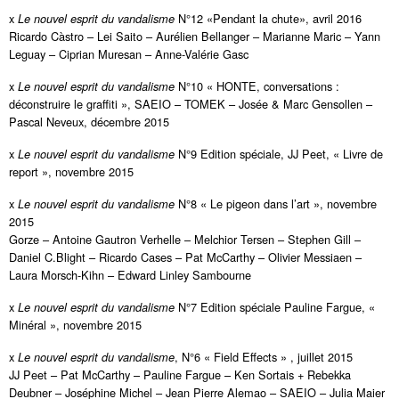
x
N°12 «Pendant la chute», avril 2016
Le nouvel esprit du vandalisme
Ricardo Càstro – Lei Saito – Aurélien Bellanger – Marianne Maric – Yann
Leguay – Ciprian Muresan – Anne-Valérie Gasc
x
N°10 « HONTE, conversations :
Le nouvel esprit du vandalisme
déconstruire le graffiti », SAEIO – TOMEK – Josée & Marc Gensollen –
Pascal Neveux, décembre 2015
x
N°9 Edition spéciale, JJ Peet, « Livre de
Le nouvel esprit du vandalisme
report », novembre 2015
x
N°8 « Le pigeon dans l’art », novembre
Le nouvel esprit du vandalisme
2015
Gorze – Antoine Gautron Verhelle – Melchior Tersen – Stephen Gill –
Daniel C.Blight – Ricardo Cases – Pat McCarthy – Olivier Messiaen –
Laura Morsch-Kihn – Edward Linley Sambourne
x
N°7 Edition spéciale Pauline Fargue, «
Le nouvel esprit du vandalisme
Minéral », novembre 2015
x
, N°6 « Field Effects » , juillet 2015
Le nouvel esprit du vandalisme
JJ Peet – Pat McCarthy – Pauline Fargue – Ken Sortais + Rebekka
Deubner – Joséphine Michel – Jean Pierre Alemao – SAEIO – Julia Maier