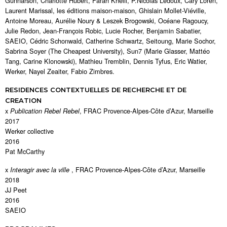
Gunnarson, Charlotte Hubert, Farah Khelil, P.Nicolas Ledoux, Cary Loren,
Laurent Marissal, les éditions maison-maison, Ghislain Mollet-Viéville,
Antoine Moreau, Aurélie Noury & Leszek Brogowski, Océane Ragoucy,
Julie Redon, Jean-François Robic, Lucie Rocher, Benjamin Sabatier,
SAEIO, Cédric Schonwald, Catherine Schwartz, Seitoung, Marie Sochor,
Sabrina Soyer (The Cheapest University), Sun7 (Marie Glasser, Mattéo
Tang, Carine Klonowski), Mathieu Tremblin, Dennis Tyfus, Eric Watier,
Werker, Nayel Zeaiter, Fabio Zimbres.
RESIDENCES CONTEXTUELLES DE RECHERCHE ET DE
CREATION
x
, FRAC Provence-Alpes-Côte d’Azur, Marseille
Publication Rebel Rebel
2017
Werker collective
2016
Pat McCarthy
x
, FRAC Provence-Alpes-Côte d’Azur, Marseille
Interagir avec la ville
2018
JJ Peet
2016
SAEIO