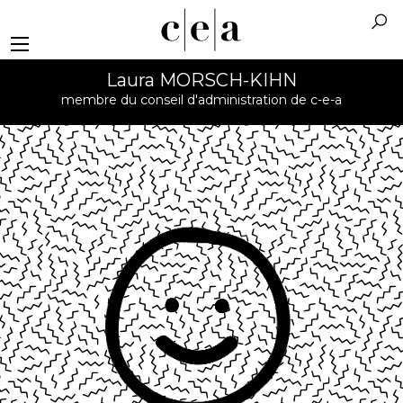
Laura MORSCH-KIHN
membre du conseil d'administration de c-e-a