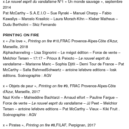
x
N°1 « Un monde sauvage », septembre
Le nouvel esprit du vandalisme
2014
Pat McCarthy – S.A.E.I.O – Sue Rynski – Manuel Charpy – Fabio
Kawallys – Marcelo Krasilcic – Laura Morsch-Kihn – Kleber Matheus –
Dudu Bertholini – Skiz Fernando
PRINTING ON FIRE
x « J’te love »,
#10,FRAC Provence-Alpes-Côte d’Azur,
Printing on fire
Marseille, 2018
Alphachanneling – Lisa Signorini – Le mégot édition – Force de vente –
Melchior Tersen – 17:17 – Prioux & Peixoto –
Le nouvel esprit du
– Marianne Maric – Sophia Djitli – Demi Tour de France – Pat
vandalisme
McCarthy – Safia BahmedSchwartz – antoine lefebvre editions – Iosk
éditions. Scénographie : AGV
x « Objets de peur »,
#9, FRAC Provence-Alpes-Côte
Printing on fire
d’Azur, Marseille, 2017
Nazi Knife – Mahieddine Bachtarzi – Arnaud elfort – Pauline Fargue –
Force de vente –
– JJ Peet – Melchior
Le nouvel esprit du vandalisme
Tersen – antoine lefebvre editions – Pat McCarthy – Vieux – Kiki Fruit .
Scénographie : AGV
x « Pirates »,
#8,FILAF, Perpignan, 2017
Printing on fire