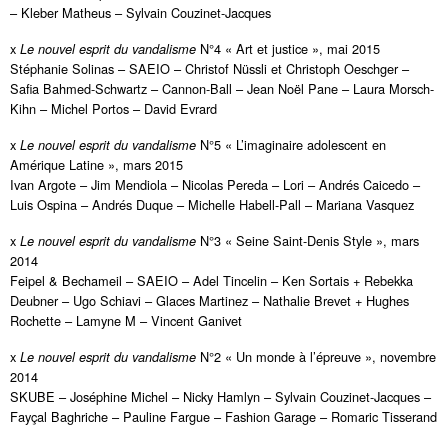
– Kleber Matheus – Sylvain Couzinet-Jacques
x
N°4 « Art et justice », mai 2015
Le nouvel esprit du vandalisme
Stéphanie Solinas – SAEIO – Christof Nüssli et Christoph Oeschger –
Safia Bahmed-Schwartz – Cannon-Ball – Jean Noël Pane – Laura Morsch-
Kihn – Michel Portos – David Evrard
x
N°5 « L’imaginaire adolescent en
Le nouvel esprit du vandalisme
Amérique Latine », mars 2015
Ivan Argote – Jim Mendiola – Nicolas Pereda – Lori – Andrés Caicedo –
Luis Ospina – Andrés Duque – Michelle Habell-Pall – Mariana Vasquez
x
N°3 « Seine Saint-Denis Style », mars
Le nouvel esprit du vandalisme
2014
Feipel & Bechameil – SAEIO – Adel Tincelin – Ken Sortais + Rebekka
Deubner – Ugo Schiavi – Glaces Martinez – Nathalie Brevet + Hughes
Rochette – Lamyne M – Vincent Ganivet
x
N°2 « Un monde à l’épreuve », novembre
Le nouvel esprit du vandalisme
2014
SKUBE – Joséphine Michel – Nicky Hamlyn – Sylvain Couzinet-Jacques –
Fayçal Baghriche – Pauline Fargue – Fashion Garage – Romaric Tisserand