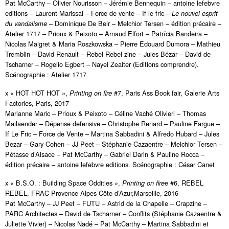
Pat McCarthy – Olivier Nourisson – Jérémie Bennequin – antoine lefebvre
editions – Laurent Marissal – Force de vente – If le fric –
Le nouvel esprit
– Dominique De Beir – Melchior Tersen – édition précaire –
du vandalisme
Atelier 1717 – Prioux & Peixoto – Arnaud Elfort – Patrícia Bandeira –
Nicolas Maigret & Maria Roszkowska – Pierre Edouard Dumora – Mathieu
Tremblin – David Renault – Rebel Rebel zine – Jules Bézar – David de
Tscharner – Rogelio Egbert – Nayel Zeaiter (Editions comprendre).
Scénographie : Atelier 1717
x « HOT HOT HOT »,
#7, Paris Ass Book fair, Galerie Arts
Printing on fire
Factories, Paris, 2017
Marianne Maric – Prioux & Peixoto – Céline Vaché Olivieri – Thomas
Mailaender – Dépense defensive – Christophe Renard – Pauline Fargue –
If Le Fric – Force de Vente – Martina Sabbadini & Alfredo Hubard – Jules
Bezar – Gary Cohen – JJ Peet – Stéphanie Cazaentre – Melchior Tersen –
Pétasse d’Alsace – Pat McCarthy – Gabriel Darin & Pauline Rocca –
édition précaire – antoine lefebvre editions. Scénographie : César Canet
x « B.S.O. : Building Space Oddities »,
e #6, REBEL
Printing on fire
REBEL, FRAC Provence-Alpes-Côte d’Azur,Marseille, 2016
Pat McCarthy – JJ Peet – FUTU – Astrid de la Chapelle – Crapzine –
PARC Architectes – David de Tscharner – Conflits (Stéphanie Cazaentre &
Juliette Vivier) – Nicolas Nadé – Pat McCarthy – Martina Sabbadini et