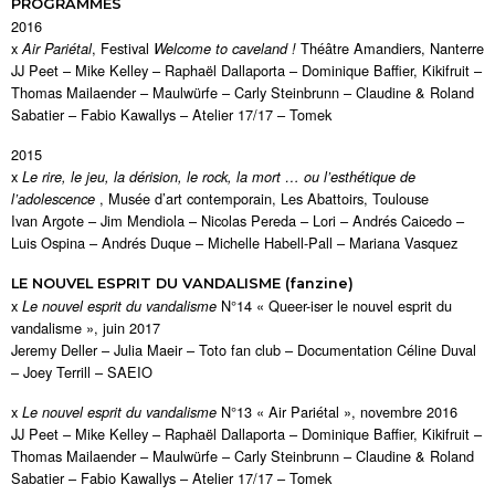
PROGRAMMES
2016
x
, Festival
Théâtre Amandiers, Nanterre
Air Pariétal
Welcome to caveland !
JJ Peet – Mike Kelley – Raphaël Dallaporta – Dominique Baffier, Kikifruit –
Thomas Mailaender – Maulwürfe – Carly Steinbrunn – Claudine & Roland
Sabatier – Fabio Kawallys – Atelier 17/17 – Tomek
2015
x
Le rire, le jeu, la dérision, le rock, la mort … ou l’esthétique de
, Musée d’art contemporain, Les Abattoirs, Toulouse
l’adolescence
Ivan Argote – Jim Mendiola – Nicolas Pereda – Lori – Andrés Caicedo –
Luis Ospina – Andrés Duque – Michelle Habell-Pall – Mariana Vasquez
LE NOUVEL ESPRIT DU VANDALISME (fanzine)
x
N°14 « Queer-iser le nouvel esprit du
Le nouvel esprit du vandalisme
vandalisme », juin 2017
Jeremy Deller – Julia Maeir – Toto fan club – Documentation Céline Duval
– Joey Terrill – SAEIO
x
N°13 « Air Pariétal », novembre 2016
Le nouvel esprit du vandalisme
JJ Peet – Mike Kelley – Raphaël Dallaporta – Dominique Baffier, Kikifruit –
Thomas Mailaender – Maulwürfe – Carly Steinbrunn – Claudine & Roland
Sabatier – Fabio Kawallys – Atelier 17/17 – Tomek