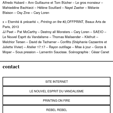
Alfredo Hubard – Ann Guillaume et Tom Bücher – Le gros monsieur –
Mahieddine Bachtarzi – Hélène Souillard – Nayel Zaeiter – Mélanie
Blaison – Osy Zine – Cary Loren
x « Eternité & précarité »,
#2,OFFPRINT, Beaux Arts de
Printing on fire
Paris, 2013
JJ Peet – Pat McCarthy – Destroy all Monsters – Cary Loren – SAEIO –
Le Nouvel Esprit du Vandalisme – Thomas Mailaender – Kikifruit –
Melchior Tersen – David de Tscharner – Conflits (Stéphanie Cazaentre et
Juliette Vivier) – Atelier 17:17 – Rayon outillage – Mise à jour – Gorze &
Moper – Sous pression – Lamentin Saucisse. Scénographie : César Canet
contact
SITE INTERNET
LE NOUVEL ESPRIT DU VANDALISME
PRINTING ON FIRE
REBEL REBEL