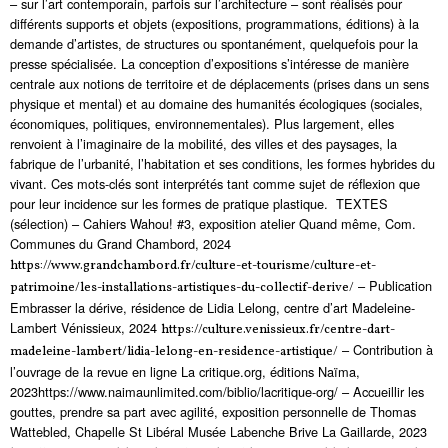
– sur l’art contemporain, parfois sur l’architecture – sont réalisés pour
différents supports et objets (expositions, programmations, éditions) à la
demande d’artistes, de structures ou spontanément, quelquefois pour la
presse spécialisée. La conception d’expositions s’intéresse de manière
centrale aux notions de territoire et de déplacements (prises dans un sens
physique et mental) et au domaine des humanités écologiques (sociales,
économiques, politiques, environnementales). Plus largement, elles
renvoient à l’imaginaire de la mobilité, des villes et des paysages, la
fabrique de l’urbanité, l’habitation et ses conditions, les formes hybrides du
vivant. Ces mots-clés sont interprétés tant comme sujet de réflexion que
pour leur incidence sur les formes de pratique plastique. TEXTES
(sélection) – Cahiers Wahou! #3, exposition atelier Quand même, Com.
Communes du Grand Chambord, 2024
https://www.grandchambord.fr/culture-et-tourisme/culture-et-
– Publication
patrimoine/les-installations-artistiques-du-collectif-derive/
Embrasser la dérive, résidence de Lidia Lelong, centre d’art Madeleine-
Lambert Vénissieux, 2024
https://culture.venissieux.fr/centre-dart-
– Contribution à
madeleine-lambert/lidia-lelong-en-residence-artistique/
l’ouvrage de la revue en ligne La critique.org, éditions Naïma,
2023https://www.naimaunlimited.com/biblio/lacritique-org/ – Accueillir les
gouttes, prendre sa part avec agilité, exposition personnelle de Thomas
Wattebled, Chapelle St Libéral Musée Labenche Brive La Gaillarde, 2023