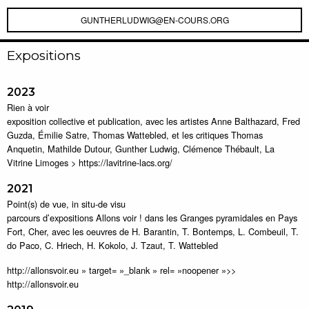
GUNTHERLUDWIG@EN-COURS.ORG
Expositions
2023
Rien à voir
exposition collective et publication, avec les artistes Anne Balthazard, Fred
Guzda, Émilie Satre, Thomas Wattebled, et les critiques Thomas
Anquetin, Mathilde Dutour, Gunther Ludwig, Clémence Thébault, La
Vitrine Limoges > https://lavitrine-lacs.org/
2021
Point(s) de vue, in situ-de visu
parcours d’expositions Allons voir ! dans les Granges pyramidales en Pays
Fort, Cher, avec les oeuvres de H. Barantin, T. Bontemps, L. Combeuil, T.
do Paco, C. Hriech, H. Kokolo, J. Tzaut, T. Wattebled
http://allonsvoir.eu » target= »_blank » rel= »noopener »>>
http://allonsvoir.eu