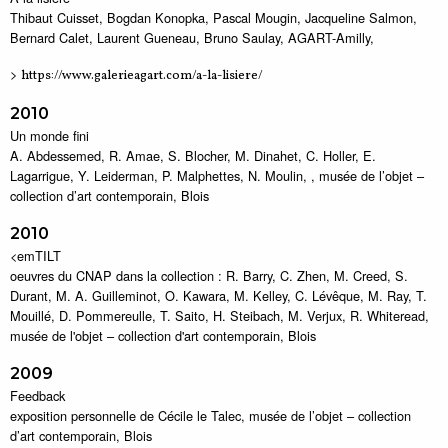
Thibaut Cuisset, Bogdan Konopka, Pascal Mougin, Jacqueline Salmon,
Bernard Calet, Laurent Gueneau, Bruno Saulay, AGART-Amilly,
>
https://www.galerieagart.com/a-la-lisiere/
2010
Un monde fini
A. Abdessemed, R. Amae, S. Blocher, M. Dinahet, C. Holler, E.
Lagarrigue, Y. Leiderman, P. Malphettes, N. Moulin, , musée de l’objet –
collection d’art contemporain, Blois
2010
<emTILT
oeuvres du CNAP dans la collection : R. Barry, C. Zhen, M. Creed, S.
Durant, M. A. Guilleminot, O. Kawara, M. Kelley, C. Lévêque, M. Ray, T.
Mouillé, D. Pommereulle, T. Saito, H. Steibach, M. Verjux, R. Whiteread,
musée de l'objet – collection d'art contemporain, Blois
2009
Feedback
exposition personnelle de Cécile le Talec, musée de l’objet – collection
d’art contemporain, Blois