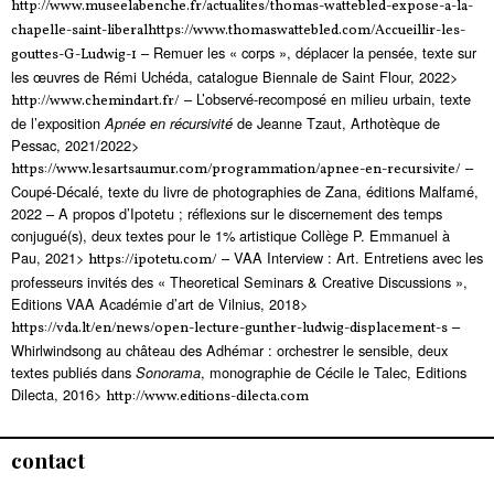
http://www.museelabenche.fr/actualites/thomas-wattebled-expose-a-la-
chapelle-saint-liberalhttps://www.thomaswattebled.com/Accueillir-les-
– Remuer les « corps », déplacer la pensée, texte sur
gouttes-G-Ludwig-1
les œuvres de Rémi Uchéda, catalogue Biennale de Saint Flour, 2022>
– L’observé-recomposé en milieu urbain, texte
http://www.chemindart.fr/
de l’exposition
de Jeanne Tzaut, Arthotèque de
Apnée en récursivité
Pessac, 2021/2022>
–
https://www.lesartsaumur.com/programmation/apnee-en-recursivite/
Coupé-Décalé, texte du livre de photographies de Zana, éditions Malfamé,
2022 – A propos d’Ipotetu ; réflexions sur le discernement des temps
conjugué(s), deux textes pour le 1% artistique Collège P. Emmanuel à
Pau, 2021>
– VAA Interview : Art. Entretiens avec les
https://ipotetu.com/
professeurs invités des « Theoretical Seminars & Creative Discussions »,
Editions VAA Académie d’art de Vilnius, 2018>
–
https://vda.lt/en/news/open-lecture-gunther-ludwig-displacement-s
Whirlwindsong au château des Adhémar : orchestrer le sensible, deux
textes publiés dans
, monographie de Cécile le Talec, Editions
Sonorama
Dilecta, 2016>
http://www.editions-dilecta.com
contact