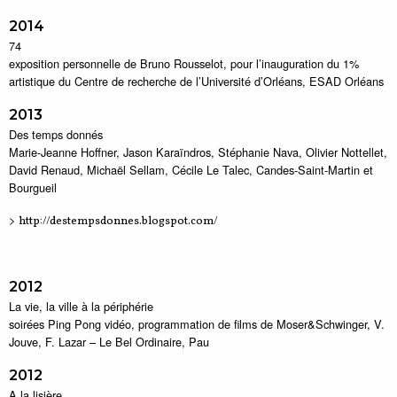
2014
74
exposition personnelle de Bruno Rousselot, pour l’inauguration du 1%
artistique du Centre de recherche de l’Université d’Orléans, ESAD Orléans
2013
Des temps donnés
Marie-Jeanne Hoffner, Jason Karaïndros, Stéphanie Nava, Olivier Nottellet,
David Renaud, Michaël Sellam, Cécile Le Talec, Candes-Saint-Martin et
Bourgueil
>
http://destempsdonnes.blogspot.com/
2012
La vie, la ville à la périphérie
soirées Ping Pong vidéo, programmation de films de Moser&Schwinger, V.
Jouve, F. Lazar – Le Bel Ordinaire, Pau
2012
A la lisière