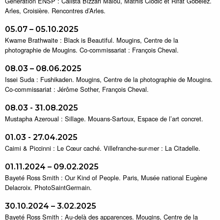
Génération ENSP : Calista Bizzari Malou, Mathis Clodic et Rıfat Göbelez.
Arles, Croisière. Rencontres d’Arles.
05.07 – 05.10.2025
Kwame Brathwaite : Black is Beautiful. Mougins, Centre de la
photographie de Mougins. Co-commissariat : François Cheval.
08.03 – 08.06.2025
Issei Suda : Fushikaden. Mougins, Centre de la photographie de Mougins.
Co-commissariat : Jérôme Sother, François Cheval.
08.03 - 31.08.2025
Mustapha Azeroual : Sillage. Mouans-Sartoux, Espace de l’art concret.
01.03 - 27.04.2025
Caimi & Piccinni : Le Cœur caché. Villefranche-sur-mer : La Citadelle.
01.11.2024 – 09.02.2025
Bayeté Ross Smith : Our Kind of People. Paris, Musée national Eugène
Delacroix. PhotoSaintGermain.
30.10.2024 – 3.02.2025
Bayeté Ross Smith : Au-delà des apparences. Mougins, Centre de la