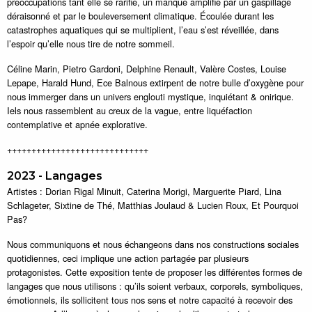
préoccupations tant elle se rarifie, un manque amplifié par un gaspillage
déraisonné et par le bouleversement climatique. Écoulée durant les
catastrophes aquatiques qui se multiplient, l’eau s’est réveillée, dans
l’espoir qu’elle nous tire de notre sommeil.
Céline Marin, Pietro Gardoni, Delphine Renault, Valère Costes, Louise
Lepape, Harald Hund, Ece Balnous extirpent de notre bulle d’oxygène pour
nous immerger dans un univers englouti mystique, inquiétant & onirique.
Iels nous rassemblent au creux de la vague, entre liquéfaction
contemplative et apnée explorative.
+++++++++++++++++++++++++++++
2023 - Langages
Artistes : Dorian Rigal Minuit, Caterina Morigi, Marguerite Piard, Lina
Schlageter, Sixtine de Thé, Matthias Joulaud & Lucien Roux, Et Pourquoi
Pas?
Nous communiquons et nous échangeons dans nos constructions sociales
quotidiennes, ceci implique une action partagée par plusieurs
protagonistes. Cette exposition tente de proposer les différentes formes de
langages que nous utilisons : qu’ils soient verbaux, corporels, symboliques,
émotionnels, ils sollicitent tous nos sens et notre capacité à recevoir des