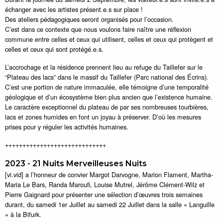
échanger avec les artistes présent.e.s sur place !
Des ateliers pédagogiques seront organisés pour l’occasion.
C’est dans ce contexte que nous voulons faire naître une réflexion
commune entre celles et ceux qui utilisent, celles et ceux qui protègent et
celles et ceux qui sont protégé.e.s.
L’accrochage et la résidence prennent lieu au refuge du Taillefer sur le
“Plateau des lacs” dans le massif du Taillefer (Parc national des Écrins).
C’est une portion de nature immaculée, elle témoigne d’une temporalité
géologique et d’un écosystème bien plus ancien que l’existence humaine.
Le caractère exceptionnel du plateau de par ses nombreuses tourbières,
lacs et zones humides en font un joyau à préserver. D’où les mesures
prises pour y réguler les activités humaines.
+++++++++++++++++++++++++++++
2023 - 21 Nuits Merveilleuses Nuits
[vi.vid] a l’honneur de convier Margot Darvogne, Marion Flament, Martha-
Maria Le Bars, Randa Maroufi, Louise Mutrel, Jérôme Clément-Wilz et
Pierre Gaignard pour présenter une sélection d’œuvres trois semaines
durant, du samedi 1er Juillet au samedi 22 Juillet dans la salle « Languille
» à la Bifurk.