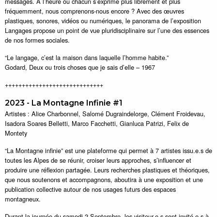
messages. A l’heure où chacun s’exprime plus librement et plus
fréquemment, nous comprenons-nous encore ? Avec des œuvres
plastiques, sonores, vidéos ou numériques, le panorama de l’exposition
Langages propose un point de vue pluridisciplinaire sur l’une des essences
de nos formes sociales.
“Le langage, c’est la maison dans laquelle l’homme habite.”
Godard, Deux ou trois choses que je sais d’elle – 1967
+++++++++++++++++++++++++++++
2023 - La Montagne Infinie #1
Artistes : Alice Charbonnel, Salomé Dugraindelorge, Clément Froidevau,
Isadora Soares Belletti, Marco Facchetti, Gianluca Patrizi, Felix de
Montety
“La Montagne infinie” est une plateforme qui permet à 7 artistes issu.e.s de
toutes les Alpes de se réunir, croiser leurs approches, s’influencer et
produire une réflexion partagée. Leurs recherches plastiques et théoriques,
que nous soutenons et accompagnons, aboutira à une exposition et une
publication collective autour de nos usages futurs des espaces
montagneux.
Durant la journée du samedi 2 Septembre, les visiteur.e.s sont invité.e.s à