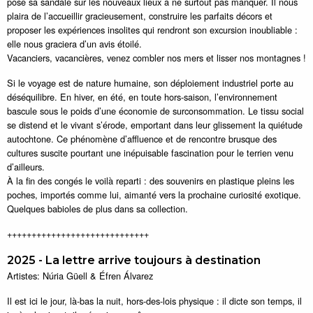
pose sa sandale sur les nouveaux lieux à ne surtout pas manquer. Il nous
plaira de l’accueillir gracieusement, construire les parfaits décors et
proposer les expériences insolites qui rendront son excursion inoubliable :
elle nous graciera d’un avis étoilé.
Vacanciers, vacancières, venez combler nos mers et lisser nos montagnes !
Si le voyage est de nature humaine, son déploiement industriel porte au
déséquilibre. En hiver, en été, en toute hors-saison, l’environnement
bascule sous le poids d’une économie de surconsommation. Le tissu social
se distend et le vivant s’érode, emportant dans leur glissement la quiétude
autochtone. Ce phénomène d’affluence et de rencontre brusque des
cultures suscite pourtant une inépuisable fascination pour le terrien venu
d’ailleurs.
À la fin des congés le voilà reparti : des souvenirs en plastique pleins les
poches, importés comme lui, aimanté vers la prochaine curiosité exotique.
Quelques babioles de plus dans sa collection.
+++++++++++++++++++++++++++++
2025 - La lettre arrive toujours à destination
Artistes: Núria Güell & Éfren Álvarez
Il est ici le jour, là-bas la nuit, hors-des-lois physique : il dicte son temps, il