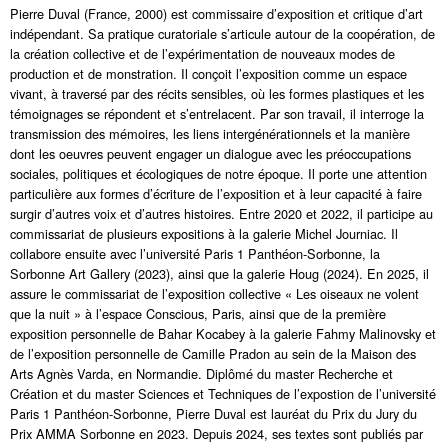
Pierre Duval (France, 2000) est commissaire d’exposition et critique d’art
indépendant. Sa pratique curatoriale s’articule autour de la coopération, de
la création collective et de l’expérimentation de nouveaux modes de
production et de monstration. Il conçoit l’exposition comme un espace
vivant, à traversé par des récits sensibles, où les formes plastiques et les
témoignages se répondent et s’entrelacent. Par son travail, il interroge la
transmission des mémoires, les liens intergénérationnels et la manière
dont les oeuvres peuvent engager un dialogue avec les préoccupations
sociales, politiques et écologiques de notre époque. Il porte une attention
particulière aux formes d’écriture de l’exposition et à leur capacité à faire
surgir d’autres voix et d’autres histoires. Entre 2020 et 2022, il participe au
commissariat de plusieurs expositions à la galerie Michel Journiac. Il
collabore ensuite avec l’université Paris 1 Panthéon-Sorbonne, la
Sorbonne Art Gallery (2023), ainsi que la galerie Houg (2024). En 2025, il
assure le commissariat de l’exposition collective « Les oiseaux ne volent
que la nuit » à l’espace Conscious, Paris, ainsi que de la première
exposition personnelle de Bahar Kocabey à la galerie Fahmy Malinovsky et
de l’exposition personnelle de Camille Pradon au sein de la Maison des
Arts Agnès Varda, en Normandie. Diplômé du master Recherche et
Création et du master Sciences et Techniques de l’expostion de l’université
Paris 1 Panthéon-Sorbonne, Pierre Duval est lauréat du Prix du Jury du
Prix AMMA Sorbonne en 2023. Depuis 2024, ses textes sont publiés par