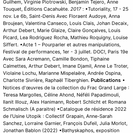
Guilhem, Virginie Piotrowski, Benjamin Tejero, Anne
Touquet, Éditions Cacahuète.
2017
: •Tutoriality, 17 - 25
nov. Le 6b, Saint-Denis Avec Floraent Audoye, Anna
Broujean, Valentina Canseco, Louis Clais, Johan Decaix,
Arthur Debert, Marie Glaize, Claire Gonçalves, Louis
Picard, Lea Rodriguez Rocha, Mathieu Roquigny, Louise
Siffert. •Acte 1 – Pourparler et autres manipulations,
Festival de performances, 1er - 3 juillet. DOC!, Paris 19e
Avec Sara Acremann, Camille Bondon, Tiphaine
Calmettes, Arthur Debert, Imane Djamil, Anne Le Troter,
Violaine Lochu, Marianne Mispelaëre, Andrée Ospina,
Charlotte Sivrière, Raphaël Tiberghien.
•
Publications
Notices d'œuvres de la collection du Frac Grand Large :
Teresa Margolles, Céline Ahond, Néféli Papadimouli,
Ilanit Illouz, Alex Hanimann, Robert Schlicht et Romana
Schmalisch (A paraitre) •Catalogue de résidence 2022
de l’Usine Utopik : Collectif Grapain, Anne-Sarah
Sanchez, Lorraine Garnier, François Dufeil, Julia Morlot,
Jonathan Bablon (2022) •Bathyskaphos, exposition