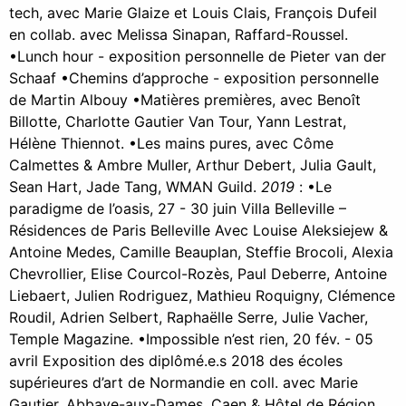
tech, avec Marie Glaize et Louis Clais, François Dufeil
en collab. avec Melissa Sinapan, Raffard-Roussel.
•Lunch hour - exposition personnelle de Pieter van der
Schaaf •Chemins d’approche - exposition personnelle
de Martin Albouy •Matières premières, avec Benoît
Billotte, Charlotte Gautier Van Tour, Yann Lestrat,
Hélène Thiennot. •Les mains pures, avec Côme
Calmettes & Ambre Muller, Arthur Debert, Julia Gault,
Sean Hart, Jade Tang, WMAN Guild.
2019
: •Le
paradigme de l’oasis, 27 - 30 juin Villa Belleville –
Résidences de Paris Belleville Avec Louise Aleksiejew &
Antoine Medes, Camille Beauplan, Steffie Brocoli, Alexia
Chevrollier, Elise Courcol-Rozès, Paul Deberre, Antoine
Liebaert, Julien Rodriguez, Mathieu Roquigny, Clémence
Roudil, Adrien Selbert, Raphaëlle Serre, Julie Vacher,
Temple Magazine. •Impossible n’est rien, 20 fév. - 05
avril Exposition des diplômé.e.s 2018 des écoles
supérieures d’art de Normandie en coll. avec Marie
Gautier, Abbaye-aux-Dames, Caen & Hôtel de Région,