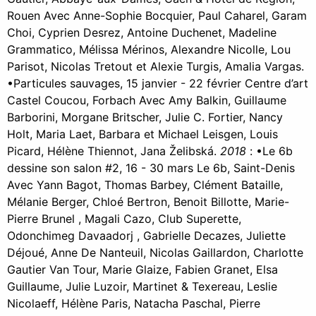
Rouen Avec Anne-Sophie Bocquier, Paul Caharel, Garam
Choi, Cyprien Desrez, Antoine Duchenet, Madeline
Grammatico, Mélissa Mérinos, Alexandre Nicolle, Lou
Parisot, Nicolas Tretout et Alexie Turgis, Amalia Vargas.
•Particules sauvages, 15 janvier - 22 février Centre d’art
Castel Coucou, Forbach Avec Amy Balkin, Guillaume
Barborini, Morgane Britscher, Julie C. Fortier, Nancy
Holt, Maria Laet, Barbara et Michael Leisgen, Louis
Picard, Hélène Thiennot, Jana Želibská.
2018
: •Le 6b
dessine son salon #2, 16 - 30 mars Le 6b, Saint-Denis
Avec Yann Bagot, Thomas Barbey, Clément Bataille,
Mélanie Berger, Chloé Bertron, Benoit Billotte, Marie-
Pierre Brunel , Magali Cazo, Club Superette,
Odonchimeg Davaadorj , Gabrielle Decazes, Juliette
Déjoué, Anne De Nanteuil, Nicolas Gaillardon, Charlotte
Gautier Van Tour, Marie Glaize, Fabien Granet, Elsa
Guillaume, Julie Luzoir, Martinet & Texereau, Leslie
Nicolaeff, Hélène Paris, Natacha Paschal, Pierre