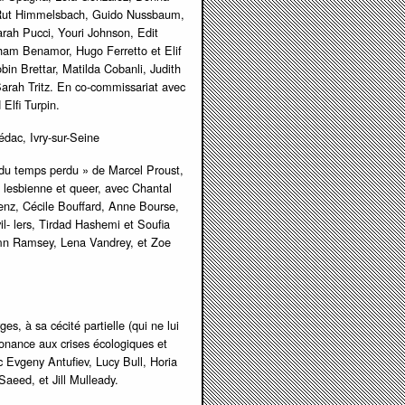
i, Rut Himmelsbach, Guido Nussbaum,
arah Pucci, Youri Johnson, Edit
ham Benamor, Hugo Ferretto et Elif
in Brettar, Matilda Cobanli, Judith
Sarah Tritz. En co-commissariat avec
Elfi Turpin.
́dac, Ivry-sur-Seine
e du temps perdu » de Marcel Proust,
é lesbienne et queer, avec Chantal
nz, Cécile Bouffard, Anne Bourse,
- lers, Tirdad Hashemi et Soufia
umn Ramsey, Lena Vandrey, et Zoe
 à sa cécité partielle (qui ne lui
sonance aux crises écologiques et
c Evgeny Antufiev, Lucy Bull, Horia
aeed, et Jill Mulleady.