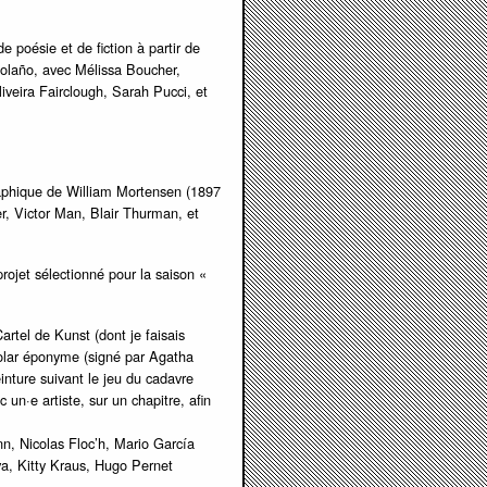
poésie et de fiction à partir de
Bolaño, avec Mélissa Boucher,
veira Fairclough, Sarah Pucci, et
raphique de William Mortensen (1897
er, Victor Man, Blair Thurman, et
ojet sélectionné pour la saison «
Cartel de Kunst (dont je faisais
polar éponyme (signé par Agatha
einture suivant le jeu du cadavre
un·e artiste, sur un chapitre, afin
n, Nicolas Floc’h, Mario García
, Kitty Kraus, Hugo Pernet