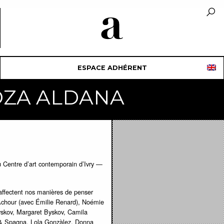
ESPACE ADHÉRENT
OZA ALDANA
u Centre d’art contemporain d’Ivry —
 affectent nos manières de penser
Achour (avec Émilie Renard), Noémie
skov, Margaret Byskov, Camila
& Spagna, Lola Gonzàlez, Donna