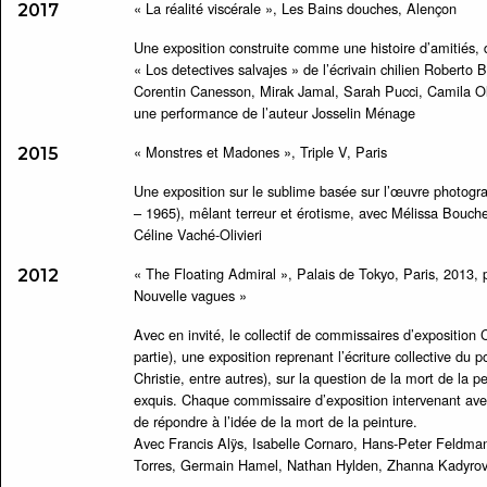
« La réalité viscérale », Les Bains douches, Alençon
2017
Une exposition construite comme une histoire d’amitiés, de 
« Los detectives salvajes » de l’écrivain chilien Roberto 
Corentin Canesson, Mirak Jamal, Sarah Pucci, Camila Oli
une performance de l’auteur Josselin Ménage
« Monstres et Madones », Triple V, Paris
2015
Une exposition sur le sublime basée sur l’œuvre photog
– 1965), mêlant terreur et érotisme, avec Mélissa Bouch
Céline Vaché-Olivieri
« The Floating Admiral », Palais de Tokyo, Paris, 2013, pr
2012
Nouvelle vagues »
Avec en invité, le collectif de commissaires d’exposition 
partie), une exposition reprenant l’écriture collective du 
Christie, entre autres), sur la question de la mort de la p
exquis. Chaque commissaire d’exposition intervenant avec 
de répondre à l’idée de la mort de la peinture.
Avec Francis Alÿs, Isabelle Cornaro, Hans-Peter Feldman
Torres, Germain Hamel, Nathan Hylden, Zhanna Kadyrova