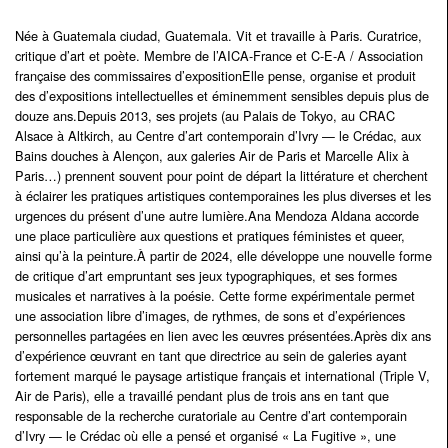
Née à Guatemala ciudad, Guatemala. Vit et travaille à Paris. Curatrice,
critique d’art et poète. Membre de l’AICA-France et C-E-A / Association
française des commissaires d’expositionElle pense, organise et produit
des d’expositions intellectuelles et éminemment sensibles depuis plus de
douze ans.Depuis 2013, ses projets (au Palais de Tokyo, au CRAC
Alsace à Altkirch, au Centre d’art contemporain d’Ivry — le Crédac, aux
Bains douches à Alençon, aux galeries Air de Paris et Marcelle Alix à
Paris…) prennent souvent pour point de départ la littérature et cherchent
à éclairer les pratiques artistiques contemporaines les plus diverses et les
urgences du présent d’une autre lumière.Ana Mendoza Aldana accorde
une place particulière aux questions et pratiques féministes et queer,
ainsi qu’à la peinture.À partir de 2024, elle développe une nouvelle forme
de critique d’art empruntant ses jeux typographiques, et ses formes
musicales et narratives à la poésie. Cette forme expérimentale permet
une association libre d’images, de rythmes, de sons et d’expériences
personnelles partagées en lien avec les œuvres présentées.Après dix ans
d’expérience œuvrant en tant que directrice au sein de galeries ayant
fortement marqué le paysage artistique français et international (Triple V,
Air de Paris), elle a travaillé pendant plus de trois ans en tant que
responsable de la recherche curatoriale au Centre d’art contemporain
d’Ivry — le Crédac où elle a pensé et organisé « La Fugitive », une