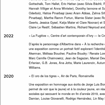
Gottschalk, Tom Hallet, Eric Hattan (avec Silvia Bächl
Hannah Villiger et Anna Winteler), Dorothy Iannone et S
Oderbolz, Hatice Pinarbaşi (avec Aram Abbas, Zahna Si
Pinarbaşi), Marthe Ramm Fortun, Marnie Slater (avec Rob
Geerts, Jessica Gysel, Katja Mater et Clare Noonan) et 
Claire Le Restif, Sébastien Martins, Richard Neyroud and 
« La Fugitive », Centre d’art contemporain d’Ivry — le Cre
2022
D’après le personnage d’Albertine dans « À la recherch
une exposition comme un portrait fictif explorant l’identit
Akerman, Mélissa Boucher, Pauline Boudry / Renate Lore
Marc Camille Chaimowicz, Jean de Sagazan, Marcel Devil
Erfanian, G.B. Jones, Ana Jotta, Marie Laurencin, Aut
Williams.
« El oro de los tigres », Air de Paris, Romainville
2020
Une exposition en hommage aux écrits de Jorge Luis Borges,
permet de voir que le jaune) et à la couleur jaune, en ré
sociales qui secouent le monde en fin d’année 2019, ave
Damian, Louise Giovanelli, Rodrigo Hernández, Lin May S