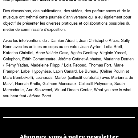
Des discussions, des publications, des vidéos, des performances et de la
musique ont rythmé cette journée d’anniversaire qui a eu également pour
objectif de présenter les diverses pratiques et collaborations possibles du
métier de commissaire d’exposition.
Avec les interventions de : Damien Airault, Jean-Christophe Arcos, Sally
Bonn avec les artistes en corps ou en voix : Joan Ayrton, Leïla Brett,
Katerina Christidi, Anne-Valérie Gasc, Agnès Geoffray, Virginie Yassef,
Colophon, Edith Commissaire, Jérôme Cotinet-Alphaise, Marianne Derrien
/ Rémy Yadan, Madeleine Filippi / Lola Reboud, Thomas Fort, Marie
Frampier, Label Hypoyhèse, Lapin Canard, Le Bureau/ (Céline Poulin et
Marc Bembekoff), Lechassis, Marcel (collectif curatorial) avec Marianna de
Marzi, Hannah Kreile, Guilhem Monceaux, Collectif Polynome, Sarah
Mercadante, Ann Stouvenel, Virtual Dream Center, What you see is what
you hear feat Jérôme Poret.
Abonnez-vous à notre newsletter