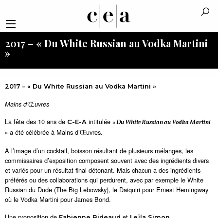
2017 – « Du White Russian au Vodka Martini
»
2017 – « Du White Russian au Vodka Martini »
Mains d’Œuvres
La fête des 10 ans de
intitulée
C-E-A
« Du White Russian au Vodka Martini
a été célébrée à Mains d’Œuvres.
»
A l’image d’un cocktail, boisson résultant de plusieurs mélanges, les
commissaires d’exposition composent souvent avec des ingrédients divers
et variés pour un résultat final détonant. Mais chacun a des ingrédients
préférés ou des collaborations qui perdurent, avec par exemple le White
Russian du Dude (The Big Lebowsky), le Daiquiri pour Ernest Hemingway
où le Vodka Martini pour James Bond.
Une proposition de
et
.
Fabienne Bideaud
Leïla Simon