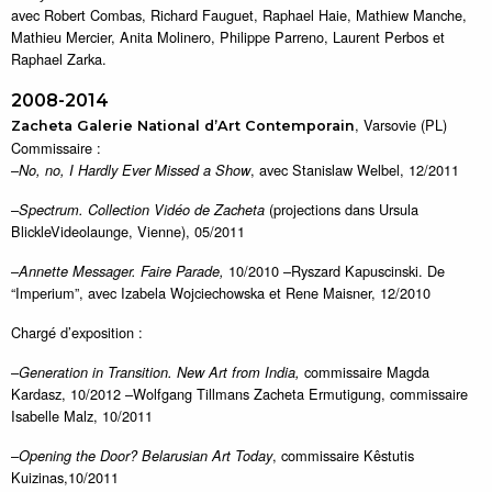
avec Robert Combas, Richard Fauguet, Raphael Haie, Mathiew Manche,
Mathieu Mercier, Anita Molinero, Philippe Parreno, Laurent Perbos et
Raphael Zarka.
2008-2014
, Varsovie (PL)
Zacheta Galerie National d’Art Contemporain
Commissaire :
–
, avec Stanislaw Welbel, 12/2011
No, no, I Hardly Ever Missed a Show
–
(projections dans Ursula
Spectrum. Collection Vidéo de Zacheta
BlickleVideolaunge, Vienne), 05/2011
–
10/2010 –Ryszard Kapuscinski. De
Annette Messager. Faire Parade,
“Imperium”, avec Izabela Wojciechowska et Rene Maisner, 12/2010
Chargé d’exposition :
–
commissaire Magda
Generation in Transition. New Art from India,
Kardasz, 10/2012 –Wolfgang Tillmans Zacheta Ermutigung, commissaire
Isabelle Malz, 10/2011
–
, commissaire Kêstutis
Opening the Door? Belarusian Art Today
Kuizinas,10/2011