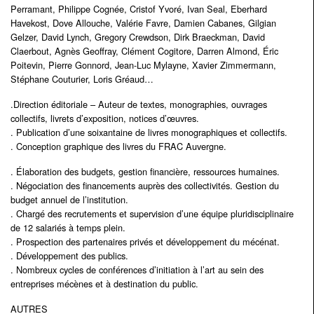
Perramant, Philippe Cognée, Cristof Yvoré, Ivan Seal, Eberhard
Havekost, Dove Allouche, Valérie Favre, Damien Cabanes, Gilgian
Gelzer, David Lynch, Gregory Crewdson, Dirk Braeckman, David
Claerbout, Agnès Geoffray, Clément Cogitore, Darren Almond, Éric
Poitevin, Pierre Gonnord, Jean-Luc Mylayne, Xavier Zimmermann,
Stéphane Couturier, Loris Gréaud…
.Direction éditoriale – Auteur de textes, monographies, ouvrages
collectifs, livrets d’exposition, notices d’œuvres.
. Publication d’une soixantaine de livres monographiques et collectifs.
. Conception graphique des livres du FRAC Auvergne.
. Élaboration des budgets, gestion financière, ressources humaines.
. Négociation des financements auprès des collectivités. Gestion du
budget annuel de l’institution.
. Chargé des recrutements et supervision d’une équipe pluridisciplinaire
de 12 salariés à temps plein.
. Prospection des partenaires privés et développement du mécénat.
. Développement des publics.
. Nombreux cycles de conférences d’initiation à l’art au sein des
entreprises mécènes et à destination du public.
AUTRES