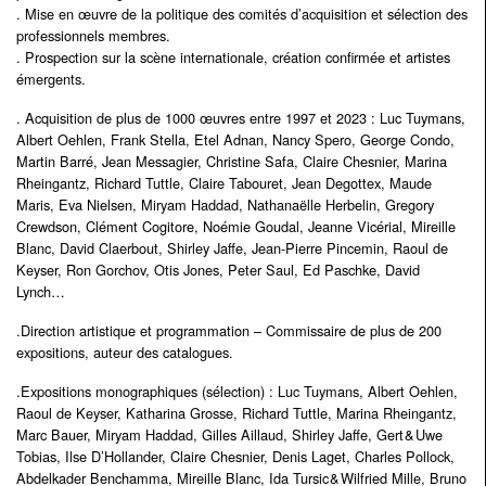
. Mise en œuvre de la politique des comités d’acquisition et sélection des
professionnels membres.
. Prospection sur la scène internationale, création confirmée et artistes
émergents.
. Acquisition de plus de 1000 œuvres entre 1997 et 2023 : Luc Tuymans,
Albert Oehlen, Frank Stella, Etel Adnan, Nancy Spero, George Condo,
Martin Barré, Jean Messagier, Christine Safa, Claire Chesnier, Marina
Rheingantz, Richard Tuttle, Claire Tabouret, Jean Degottex, Maude
Maris, Eva Nielsen, Miryam Haddad, Nathanaëlle Herbelin, Gregory
Crewdson, Clément Cogitore, Noémie Goudal, Jeanne Vicérial, Mireille
Blanc, David Claerbout, Shirley Jaffe, Jean-Pierre Pincemin, Raoul de
Keyser, Ron Gorchov, Otis Jones, Peter Saul, Ed Paschke, David
Lynch…
.Direction artistique et programmation – Commissaire de plus de 200
expositions, auteur des catalogues.
.Expositions monographiques (sélection) : Luc Tuymans, Albert Oehlen,
Raoul de Keyser, Katharina Grosse, Richard Tuttle, Marina Rheingantz,
Marc Bauer, Miryam Haddad, Gilles Aillaud, Shirley Jaffe, Gert & Uwe
Tobias, Ilse D’Hollander, Claire Chesnier, Denis Laget, Charles Pollock,
Abdelkader Benchamma, Mireille Blanc, Ida Tursic & Wilfried Mille, Bruno