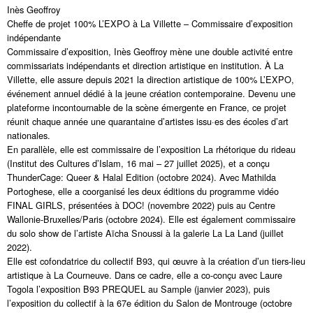
Inès Geoffroy
Cheffe de projet 100% L’EXPO à La Villette – Commissaire d’exposition
indépendante
Commissaire d’exposition, Inès Geoffroy mène une double activité entre
commissariats indépendants et direction artistique en institution. À La
Villette, elle assure depuis 2021 la direction artistique de 100% L’EXPO,
événement annuel dédié à la jeune création contemporaine. Devenu une
plateforme incontournable de la scène émergente en France, ce projet
réunit chaque année une quarantaine d’artistes issu·es des écoles d’art
nationales.
En parallèle, elle est commissaire de l’exposition La rhétorique du rideau
(Institut des Cultures d’Islam, 16 mai – 27 juillet 2025), et a conçu
ThunderCage: Queer & Halal Edition (octobre 2024). Avec Mathilda
Portoghese, elle a coorganisé les deux éditions du programme vidéo
FINAL GIRLS, présentées à DOC! (novembre 2022) puis au Centre
Wallonie-Bruxelles/Paris (octobre 2024). Elle est également commissaire
du solo show de l’artiste Aïcha Snoussi à la galerie La La Land (juillet
2022).
Elle est cofondatrice du collectif B93, qui œuvre à la création d’un tiers-lieu
artistique à La Courneuve. Dans ce cadre, elle a co-conçu avec Laure
Togola l’exposition B93 PREQUEL au Sample (janvier 2023), puis
l’exposition du collectif à la 67e édition du Salon de Montrouge (octobre