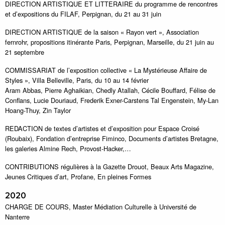
DIRECTION ARTISTIQUE ET LITTERAIRE du programme de rencontres
et d’expositions du FILAF, Perpignan, du 21 au 31 juin
DIRECTION ARTISTIQUE de la saison « Rayon vert », Association
fernrohr, propositions itinérante Paris, Perpignan, Marseille, du 21 juin au
21 septembre
COMMISSARIAT de l’exposition collective « La Mystérieuse Affaire de
Styles », Villa Belleville, Paris, du 10 au 14 février
Aram Abbas, Pierre Aghaikian, Chedly Atallah, Cécile Bouffard, Félise de
Conflans, Lucie Douriaud, Frederik Exner-Carstens Tal Engenstein, My-Lan
Hoang-Thuy, Zin Taylor
REDACTION de textes d’artistes et d’exposition pour Espace Croisé
(Roubaix), Fondation d’entreprise Fiminco, Documents d’artistes Bretagne,
les galeries Almine Rech, Provost-Hacker,…
CONTRIBUTIONS régulières à la Gazette Drouot, Beaux Arts Magazine,
Jeunes Critiques d’art, Profane, En pleines Formes
2020
CHARGE DE COURS, Master Médiation Culturelle à Université de
Nanterre