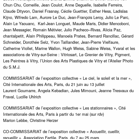
Chun Chu, Corneille, Jean Coulot, Anne Deguelle, Isabelle Ferreira,
Claude Dityvon, Daniel Frasnay, Cécile Guettier, Esther Hess, Ladislas
Kijno, Wifredo Lam, Aurore Le Duc, Jean-François Leroy, Julio Le Parc,
Alain Le Yaouanc, Karl-Jean Longuet, Maude Maris, Didier Mencoboni,
Jean Messagier, Romain Métivier, Julio Pacheco–Rivas, Alicia Paz,
chantalpetit, Alain Philippeau, Manoela Prates, Bernard Rancillac, Gérard
Schneider, Dorothée Selz, Yvon Taillandier, Jean-Pierre Vielfaure,
Catherine Viollet, Marine Wallon, Hugh Weiss, Sabine Weiss, Yvaral et les
associations de Vitry-sur-Seine : Vitriosart, Le Grenier de Vitry, Pigment,
Les Peintres à Vitry, l’Union des Arts Plastiques de Vitry et l’Atelier Photo
du S.M.J.
COMMISSARIAT de l’exposition collective « Le ciel, le soleil et la mer »,
Cité Internationale des Arts, Paris, du 21 juin au 13 juillet
Laurent Goumarre, Angela Kebadian, Jules Mimouni, Jeanne Tresvaux du
Fraval, Lucille Uhlrich
COMMISSARIAT de l’exposition collective « Les stationnaires », Cité
Internationale des Arts, Paris à partir du 1er mai (sur rdv)
Marion Lebbe, Christine Herzer
CO-COMMISSARIAT de l’exposition collective « Accueillir, cueillir,
recueillir », Association Fertile, Paris, du 7 au 25 mars