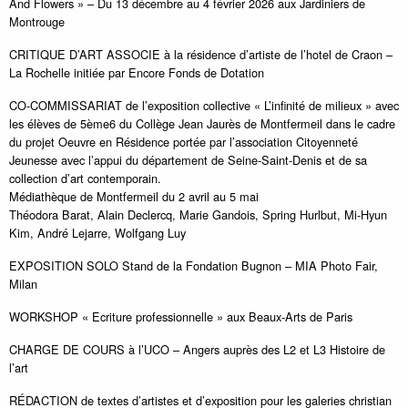
And Flowers » – Du 13 décembre au 4 février 2026 aux Jardiniers de
Montrouge
CRITIQUE D’ART ASSOCIE à la résidence d’artiste de l’hotel de Craon –
La Rochelle initiée par Encore Fonds de Dotation
CO-COMMISSARIAT de l’exposition collective « L’infinité de milieux » avec
les élèves de 5ème6 du Collège Jean Jaurès de Montfermeil dans le cadre
du projet Oeuvre en Résidence portée par l’association Citoyenneté
Jeunesse avec l’appui du département de Seine-Saint-Denis et de sa
collection d’art contemporain.
Médiathèque de Montfermeil du 2 avril au 5 mai
Théodora Barat, Alain Declercq, Marie Gandois, Spring Hurlbut, Mi-Hyun
Kim, André Lejarre, Wolfgang Luy
EXPOSITION SOLO Stand de la Fondation Bugnon – MIA Photo Fair,
Milan
WORKSHOP « Ecriture professionnelle » aux Beaux-Arts de Paris
CHARGE DE COURS à l’UCO – Angers auprès des L2 et L3 Histoire de
l’art
RÉDACTION de textes d’artistes et d’exposition pour les galeries christian