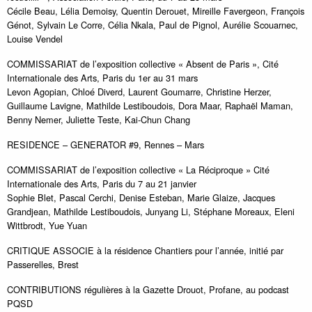
Cécile Beau, Lélia Demoisy, Quentin Derouet, Mireille Favergeon, François
Génot, Sylvain Le Corre, Célia Nkala, Paul de Pignol, Aurélie Scouarnec,
Louise Vendel
COMMISSARIAT de l’exposition collective « Absent de Paris », Cité
Internationale des Arts, Paris du 1er au 31 mars
Levon Agopian, Chloé Diverd, Laurent Goumarre, Christine Herzer,
Guillaume Lavigne, Mathilde Lestiboudois, Dora Maar, Raphaël Maman,
Benny Nemer, Juliette Teste, Kai-Chun Chang
RESIDENCE – GENERATOR #9, Rennes – Mars
COMMISSARIAT de l’exposition collective « La Réciproque » Cité
Internationale des Arts, Paris du 7 au 21 janvier
Sophie Blet, Pascal Cerchi, Denise Esteban, Marie Glaize, Jacques
Grandjean, Mathilde Lestiboudois, Junyang Li, Stéphane Moreaux, Eleni
Wittbrodt, Yue Yuan
CRITIQUE ASSOCIE à la résidence Chantiers pour l’année, initié par
Passerelles, Brest
CONTRIBUTIONS régulières à la Gazette Drouot, Profane, au podcast
PQSD