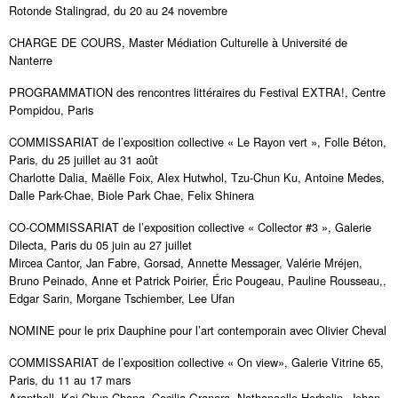
Rotonde Stalingrad, du 20 au 24 novembre
CHARGE DE COURS, Master Médiation Culturelle à Université de
Nanterre
PROGRAMMATION des rencontres littéraires du Festival EXTRA!, Centre
Pompidou, Paris
COMMISSARIAT de l’exposition collective « Le Rayon vert », Folle Béton,
Paris, du 25 juillet au 31 août
Charlotte Dalia, Maëlle Foix, Alex Hutwhol, Tzu-Chun Ku, Antoine Medes,
Dalle Park-Chae, Biole Park Chae, Felix Shinera
CO-COMMISSARIAT de l’exposition collective « Collector #3 », Galerie
Dilecta, Paris du 05 juin au 27 juillet
Mircea Cantor, Jan Fabre, Gorsad, Annette Messager, Valérie Mréjen,
Bruno Peinado, Anne et Patrick Poirier, Éric Pougeau, Pauline Rousseau,,
Edgar Sarin, Morgane Tschiember, Lee Ufan
NOMINE pour le prix Dauphine pour l’art contemporain avec Olivier Cheval
COMMISSARIAT de l’exposition collective « On view», Galerie Vitrine 65,
Paris, du 11 au 17 mars
Aranthell, Kai Chun Chang, Cecilia Granara, Nathanaelle Herbelin, Johan