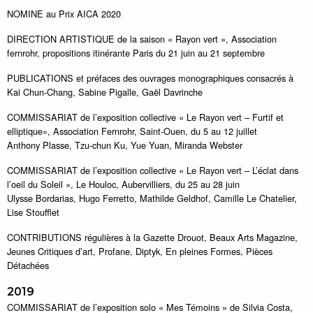
NOMINE au Prix AICA 2020
DIRECTION ARTISTIQUE de la saison « Rayon vert », Association
fernrohr, propositions itinérante Paris du 21 juin au 21 septembre
PUBLICATIONS et préfaces des ouvrages monographiques consacrés à
Kai Chun-Chang, Sabine Pigalle, Gaël Davrinche
COMMISSARIAT de l’exposition collective « Le Rayon vert – Furtif et
elliptique», Association Fernrohr, Saint-Ouen, du 5 au 12 juillet
Anthony Plasse, Tzu-chun Ku, Yue Yuan, Miranda Webster
COMMISSARIAT de l’exposition collective « Le Rayon vert – L’éclat dans
l’oeil du Soleil », Le Houloc, Aubervilliers, du 25 au 28 juin
Ulysse Bordarias, Hugo Ferretto, Mathilde Geldhof, Camille Le Chatelier,
Lise Stoufflet
CONTRIBUTIONS régulières à la Gazette Drouot, Beaux Arts Magazine,
Jeunes Critiques d’art, Profane, Diptyk, En pleines Formes, Pièces
Détachées
2019
COMMISSARIAT de l’exposition solo « Mes Témoins » de Silvia Costa,