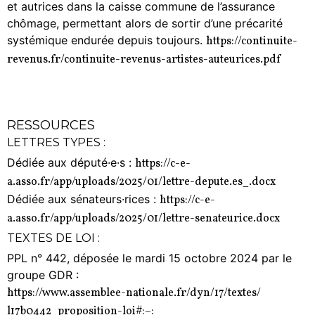
et autrices dans la caisse commune de l’assurance
chômage, permettant alors de sortir d’une précarité
systémique endurée depuis toujours.
https://continuite-
revenus.
fr/continuite-revenus-
artistes-auteurices.pdf
RESSOURCES
LETTRES TYPES :
Dédiée aux député·e·s :
https://c-e-
a.asso.fr/app/uploads/2025/01/lettre-depute.es_.docx
Dédiée aux sénateurs·rices :
https://c-e-
a.asso.fr/app/uploads/2025/01/lettre-senateurice.docx
TEXTES DE LOI :
PPL n° 442, déposée le mardi 15 octobre 2024 par le
groupe GDR :
https://www.assemblee-
nationale.fr/dyn/17/textes/
l17b0442_proposition-loi#:~: