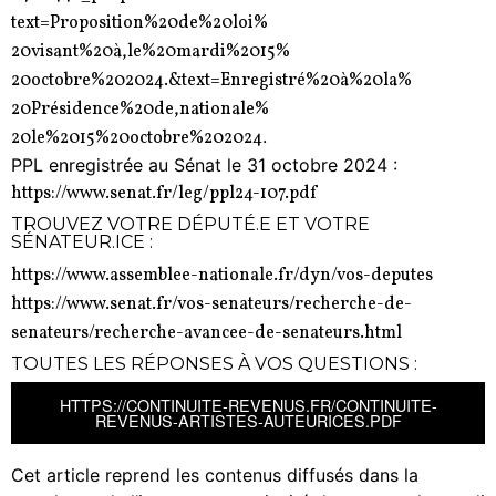
text=Proposition%20de%20loi%
20visant%20à,le%20mardi%2015%
20octobre%202024.&text=
Enregistré%20à%20la%
20Présidence%20de,nationale%
.
20le%2015%20octobre%202024
PPL enregistrée au Sénat le 31 octobre 2024 :
https://www.senat.fr/leg/
ppl24-107.pdf
TROUVEZ VOTRE DÉPUTÉ.E ET VOTRE
SÉNATEUR.ICE :
https://www.assemblee-
nationale.fr/dyn/vos-deputes
https://www.senat.fr/vos-
senateurs/recherche-de-
senateurs/recherche-avancee-
de-senateurs.html
TOUTES LES RÉPONSES À VOS QUESTIONS :
HTTPS://CONTINUITE-REVENUS.FR/
CONTINUITE-
REVENUS-ARTISTES-
AUTEURICES.PDF
Cet article reprend les contenus diffusés dans la