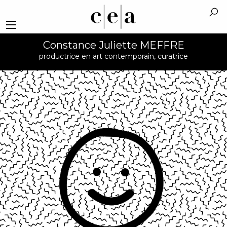
Constance Juliette MEFFRE
productrice en art contemporain, curatrice