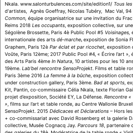
Nkala. www.salonturbulences.com/site/edition1/
Tous les
d'artistes, Agnès Goeffray, Nicolas Tubéry, Mac Val, 9
Common,
équipe organisatrice sur une invitation du F
Reims 2018
Les occupants
, exposition collective, sur une
Ségolène Brossette, Paris 4è Public Pool #5
Voisinages,
é
internationale des arts
dé-marche
exposition de Sonia F
,
Graphem, Paris 12è
Par éclat et par ricochet
, exposition 
Voûte, Paris 12ème; 2017 Public Pool #4, « Écrire l’art », 
des Arts Paris 4ème
In Natura
, 10 artistes pour les 10 an
19ème.
Lab’bel rencontre SensoProjekt
. Films et table r
Paris 3ème 2016
La femme à la bûche
, exposition collec
under construction gallery, Paris 3ème.
Bad at sports
, e
Kit, Pantin, co-commissaire Célia Nkala, texte Florian Ga
projet d’exposition, Société EY, La Défense.
Rencontre « 
»
, films sur l’art et table ronde, au Centre Wallonie Bruxe
SensoProjekt. 2015
Dédicaces et Déclarations
– Hors les
+ co-commissariat avec David Rosenberg et la galerie D
collective, Musée Cognacq Jay.
Parcours 18
, partenaire
des galeries du 18è. Modératrice de la table ronde « Visib