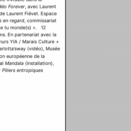
déo Forever
, avec Laurent
e de Laurent Fiévet. Espace
 en regard
, commissariat
ie tu monde(s) ». 12
ens. En partenariat avec la
murs YIA / Marais Culture +
arlotta’sway (vidéo), Musée
ison européenne de la
gal
Mandala
(installation),
y
Piliers entropiques