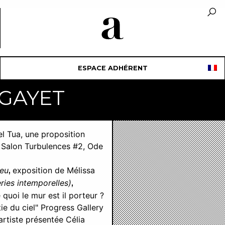
ESPACE ADHÉRENT
 GAYET
l Tua, une proposition
) Salon Turbulences #2, Ode
ieu
exposition de Mélissa
,
eries intemporelles)
,
quoi le mur est il porteur ?
tie du ciel" Progress Gallery
artiste présentée Célia