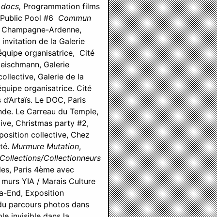
 docs,
Programmation films
4 Public Pool #6
Commun
rac Champagne-Ardenne,
 invitation de la Galerie
quipe organisatrice, Cité
leischmann, Galerie
collective, Galerie de la
équipe organisatrice. Cité
s d’Artaïs. Le DOC, Paris
onde. Le Carreau du Temple,
tive, Christmas party #2,
xposition collective, Chez
ité.
Murmure Mutation
,
Collections/Collectionneurs
lles, Paris 4ème avec
 murs YIA / Marais Culture
a-End, Exposition
 du parcours photos dans
le invisible dans la