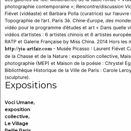
photographie contemporaine »;
Rencontre/discussion Vi
Fiévet (vidéaste) et Barbara Polla (curatrice) sur l’œuvr
Topographie de l’art. Paris 3è.
Chine-Europe, des mondes
vidéo pour le programme d’études et art « Dans quelle v
vidéos d’artistes : 6 artistes chinois et 6 artistes europé
RATP et Galerie Française by Miss China. 2014 Hors les 
- Musée Picasso : Laurent Fiévet C
http://yia-artfair.com
de la Chasse et de la Nature : exposition collective, Ma
photographie (MEP) et Maison de la poésie : Chrystel E
Bibliothèque Historique de la Ville de Paris : Carole Lero
(sculpture).
Expositions
Voci Umane,
exposition
collective,
Le Village
Reille Paris,