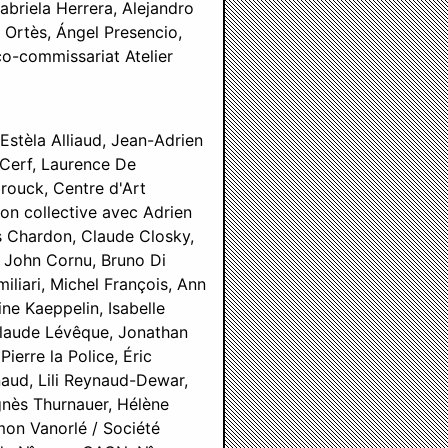
abriela Herrera, Alejandro
e Ortès, Ángel Presencio,
co-commissariat Atelier
 Estèla Alliaud,
Jean-Adrien
 Cerf,
Laurence
De
rouck, Centre d'Art
ion collective avec Adrien
las Chardon, Claude Closky,
 John Cornu, Bruno Di
iliari, Michel François, Ann
e Kaeppelin, Isabelle
 Claude Lévêque, Jonathan
ierre la Police, Éric
aud, Lili Reynaud-Dewar,
gnès Thurnauer, Hélène
mon Vanorlé / Société