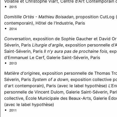
Volatile et Christophe Viart, Centre d'Art Contemporai
2015
Domitille Ortès - Mathieu Boisadan
, proposition CutLog 
contemporain), Hôtel de l'Industrie, Paris
2014
Conversation
, exposition de Sophie Gaucher et David Or
Séverin, Paris
Liturgie d'argile
, exposition personnelle d'
Saint-Séverin, Paris
Il n'y aura pas de prochaine fois
, exp
d'Emmanuel Le Cerf, Galerie Saint-Séverin, Paris
2013
Matière d'origines
, exposition personnelle de Thomas Tro
Séverin, Paris
System of a down
, exposition collective 
d'art contemporain), Paris (avec le label hypothèse)
L’En
personnelle de Vincent Dulom, Galerie Saint-Séverin, Par
collective, École Municipale des Beaux-Arts, Galerie Édo
(avec le label hypothèse)
2011