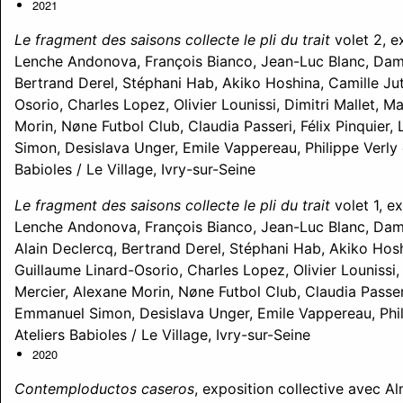
2021
Le fragment des saisons collecte le pli du trait
volet 2, e
Lenche Andonova, François Bianco, Jean-Luc Blanc, Dam
Bertrand Derel, Stéphani Hab, Akiko Hoshina, Camille Jut
Osorio, Charles Lopez, Olivier Lounissi, Dimitri Mallet, M
Morin, Nøne Futbol Club, Claudia Passeri, Félix Pinquier
Simon, Desislava Unger, Emile Vappereau, Philippe Verly e
Babioles / Le Village, Ivry-sur-Seine
Le fragment des saisons collecte le pli du trait
volet 1, e
Lenche Andonova, François Bianco, Jean-Luc Blanc, Dam
Alain Declercq, Bertrand Derel, Stéphani Hab, Akiko Hosh
Guillaume Linard-Osorio, Charles Lopez, Olivier Lounissi, 
Mercier, Alexane Morin, Nøne Futbol Club, Claudia Passeri,
Emmanuel Simon, Desislava Unger, Emile Vappereau, Phili
Ateliers Babioles / Le Village, Ivry-sur-Seine
2020
Contemploductos caseros
, exposition collective avec A