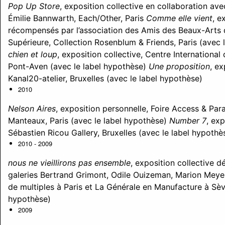
Pop Up Store
, exposition collective en collaboration ave
Émilie Bannwarth, Each/Other, Paris
Comme elle vient
, e
récompensés par l’association des Amis des Beaux-Arts d
Supérieure, Collection Rosenblum & Friends, Paris (avec 
chien et loup
, exposition collective, Centre Internationa
Pont-Aven (avec le label hypothèse)
Une proposition
, ex
Kanal20-atelier, Bruxelles (avec le label hypothèse)
2010
Nelson Aires
, exposition personnelle, Foire Access & Pa
Manteaux, Paris (avec le label hypothèse)
Number 7
, exp
Sébastien Ricou Gallery, Bruxelles (avec le label hypothè
2010 - 2009
nous ne vieillirons pas ensemble
, exposition collective d
galeries Bertrand Grimont, Odile Ouizeman, Marion Meyer
de multiples à Paris et La Générale en Manufacture à Sèv
hypothèse)
2009