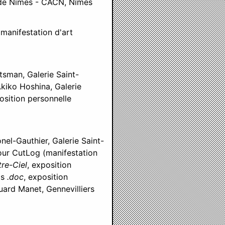
n de Nîmes - CACN, Nîmes
(manifestation d'art
tsman, Galerie Saint-
Akiko Hoshina, Galerie
osition personnelle
nel-Gauthier, Galerie Saint-
pour CutLog (manifestation
tre-Ciel
, exposition
is
.doc
, exposition
uard Manet, Gennevilliers