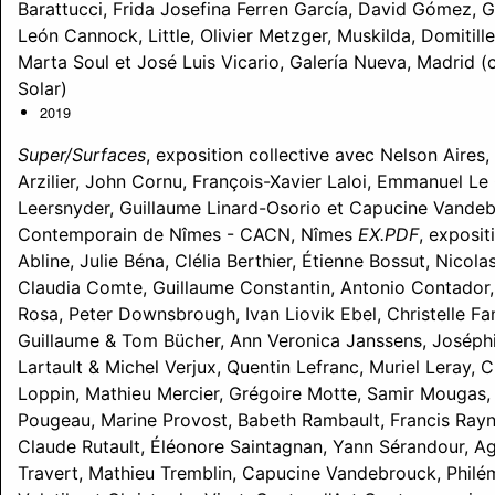
Barattucci, Frida Josefina Ferren García, David Gómez, G
León Cannock, Little, Olivier Metzger, Muskilda, Domitill
Marta Soul et José Luis Vicario, Galería Nueva, Madrid (
Solar)
2019
Super/Surfaces
, exposition collective avec Nelson Aires,
Arzilier, John Cornu, François-Xavier Laloi, Emmanuel Le
Leersnyder,
Guillaume
Linard-Osorio et Capucine Vandeb
Contemporain de Nîmes - CACN, Nîmes
EX.PDF
, exposit
Abline, Julie Béna, Clélia Berthier, Étienne Bossut, Nico
Claudia Comte,
Guillaume
Constantin, Antonio Contador,
Rosa, Peter Downsbrough, Ivan Liovik Ebel, Christelle Fam
Guillaume
& Tom Bücher, Ann Veronica Janssens, Joséphin
Lartault & Michel Verjux, Quentin Lefranc, Muriel Leray,
Loppin, Mathieu Mercier, Grégoire Motte, Samir Mougas, P
Pougeau, Marine Provost, Babeth Rambault, Francis Rayn
Claude Rutault, Éléonore Saintagnan, Yann Sérandour, A
Travert, Mathieu Tremblin, Capucine Vandebrouck, Philé