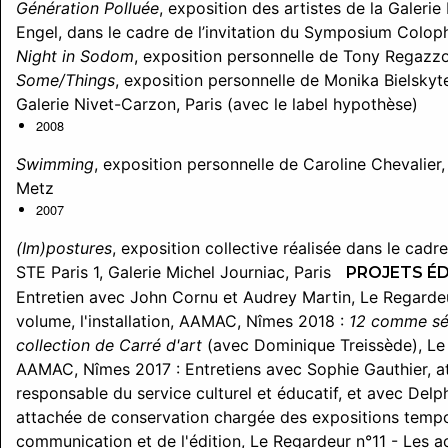
Génération Polluée
, exposition des artistes de la Galer
Engel, dans le cadre de l’invitation du Symposium Col
Night in Sodom
, exposition personnelle de Tony Regazzon
Some/Things
, exposition personnelle de Monika Bielskyt
Galerie Nivet-Carzon, Paris (avec le label hypothèse)
2008
Swimming
, exposition personnelle de Caroline Chevalier
Metz
2007
(Im)postures
, exposition collective réalisée dans le cad
STE Paris 1, Galerie Michel Journiac, Paris
PROJETS É
Entretien avec John Cornu et Audrey Martin, Le Regardeur
volume, l'installation, AAMAC, Nîmes
2018 :
12 comme sé
collection de Carré d'art
(avec Dominique Treissède), Le
AAMAC, Nîmes
2017 : Entretiens avec Sophie Gauthier, 
responsable du service culturel et éducatif, et avec Delph
attachée de conservation chargée des expositions tempor
communication et de l'édition, Le Regardeur n°11 - Les