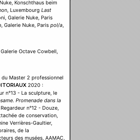
ie Nuke, Konschthaus beim
ophon, Luxembourg
Last
i, Galerie Nuke, Paris
e, Galerie Nuke, Paris
pol/a
,
, Galerie Octave Cowbell,
re du Master 2 professionnel
2020 :
DITORIAUX
 n°13 - La sculpture, le
same. Promenade dans la
 Regardeur n°12 - Douze,
attachée de conservation,
ine Verrières-Gaultier,
aires, de la
 acteurs des musées, AAMAC,