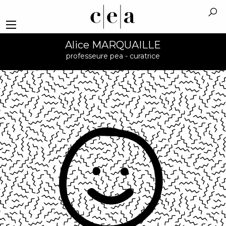
Alice MARQUAILLE
professeure pea - curatrice