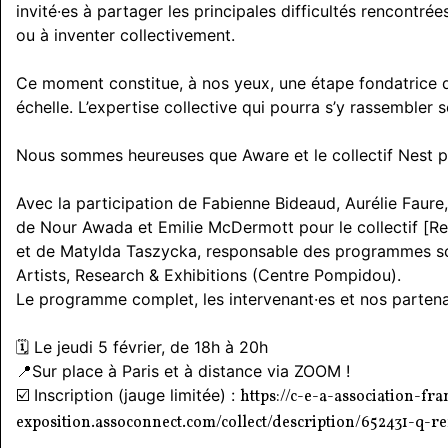
invité·es à partager les principales difficultés rencontrée
ou à inventer collectivement.
Ce moment constitue, à nos yeux, une étape fondatrice d
échelle. L’expertise collective qui pourra s’y rassembler s
Nous sommes heureuses que Aware et le collectif Nest pui
Avec la participation de Fabienne Bideaud, Aurélie Faure
de Nour Awada et Emilie McDermott pour le collectif [Re
et de Matylda Taszycka, responsable des programmes sci
Artists, Research & Exhibitions (Centre Pompidou).
Le programme complet, les intervenant·es et nos partenai
🗓️ Le jeudi 5 février, de 18h à 20h
📍Sur place à Paris et à distance via ZOOM !
☑️ Inscription (jauge limitée) :
https://c-e-a-association-f
exposition.assoconnect.com/collect/description/652431-q-re