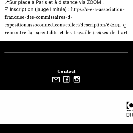
📍Sur place à Paris et à distance via ZOOM !
☑️ Inscription (jauge limitée) :
https://c-e-a-association-
francaise-des-commissaires-d-
exposition.assoconnect.com/collect/description/652431-q-
rencontre-la-parentalite-et-les-travailleureuses-de-l-art
Contact