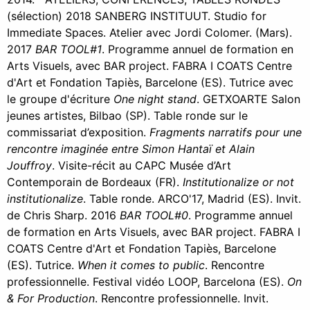
(sélection) 2018 SANBERG INSTITUUT. Studio for
Immediate Spaces. Atelier avec Jordi Colomer. (Mars).
2017
BAR TOOL#1
. Programme annuel de formation en
Arts Visuels, avec BAR project. FABRA I COATS Centre
d'Art et Fondation Tapiès, Barcelone (ES). Tutrice avec
le groupe d'écriture
One night stand
. GETXOARTE Salon
jeunes artistes, Bilbao (SP). Table ronde sur le
commissariat d’exposition.
Fragments narratifs pour une
rencontre imaginée entre Simon Hantaï et Alain
Jouffroy
. Visite-récit au CAPC Musée d’Art
Contemporain de Bordeaux (FR).
Institutionalize or not
institutionalize
. Table ronde. ARCO'17, Madrid (ES). Invit.
de Chris Sharp. 2016
BAR TOOL#0
. Programme annuel
de formation en Arts Visuels, avec BAR project. FABRA I
COATS Centre d'Art et Fondation Tapiès, Barcelone
(ES). Tutrice.
When it comes to public
. Rencontre
professionnelle. Festival vidéo LOOP, Barcelona (ES).
On
& For Production
. Rencontre professionnelle. Invit.