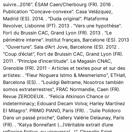
suivre...2016". ÉSAM Caen/Cherbourg (FR). 2016 .
Publication "Concave-convexe". Casa Velázquez,
Madrid (ES). 2014. . "Duda original". Plataforma
Revolver, Lisbonne (PT). 2013 . "Vers une hypothèse".
Fort du Brussin CAC, Grand Lyon (FR). 2013 . "Le
périmètre interne". Institut français, Barcelone (ES). 2013
. "Ouverture". Sala d’Art Jove, Barcelone (ES). 2012 .
"Coup d’éclat", Fort de Bruissin CAC, Grand Lyon (FR).
2011 . "Principe d’incertitude". Le Magasin CNAC,
Grenoble (FR). 2011 - Articles et textes pour et sur des
artistes: . "Fleur Noguera Istmo & Mesmerismo", ETHall,
Barcelona (ES). . "Louidgi Beltrame, Nosotros también
somos extraterrestres", FRAC Normandie, Caen (FR).
Revue ZERODEUX. . "Felicia Atkinson Chance or
indeterminacy; Edouard Decam Volva; Harley Martínez
El Milagro". PRIMO PIANO, Paris (FR). . "Julie Polidoro
Dans un passé proche", Gallery Valérie Delaunay, Paris
(FR). . "Katya Bonnefant (...)Véritable extrait d’une
reflexion fictive, ou viceversa(...)", Chapelle Saint