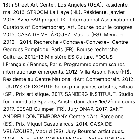
18th Street Art Center, Los Angeles (USA). Residente,
mai 2016. STROOM La Haye (NL). Résidente, janvier
2015. Avec BAR project. IKT International Association of
Curators of Contemporary Art. Bourse pour le congrès
2015. CASA DE VELÁZQUEZ, Madrid (ES). Membre
2013 - 2014. Recherche «Concave-Convexe». Centre
Georges Pompidou, Paris (FR). Bourse recherche
Culturex 2012-13 Ministère ES Culture. FOCUS
I.Français / Rennes, Paris. Programme commissaires
internationaux émergents. 2012. Villa Arson, Nice (FR).
Residente au Centre National d’Art Contemporain. 2012.
JURYS GETXOARTE Salon pour jeunes artistes, Bilbao
(SP). Prix artistique. 2017. SANBERG INSTITUUT. Studio
for Immediate Spaces, Amsterdam. Jury 1er/2ème cours
2017. ÉESAB Quimper (FR). Jury DNAP. 2017. SANT
ANDREU CONTEMPORANY Centre d’Art, Barcelone
(ES). Prix Miquel Casablancas. 2014. CASA DE
VELÁZQUEZ, Madrid (ES). Jury Bourses artistiques.
2014. ATELIERS, CONFERENCES, TABLES RONDES