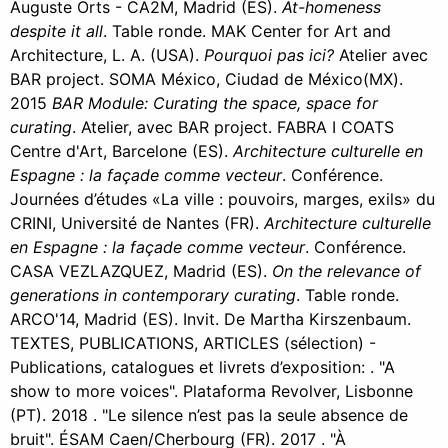
Auguste Orts - CA2M, Madrid (ES).
At-homeness
despite it all
. Table ronde. MAK Center for Art and
Architecture, L. A. (USA).
Pourquoi pas ici?
Atelier avec
BAR project. SOMA México, Ciudad de México(MX).
2015
BAR Module: Curating the space, space for
curating
. Atelier, avec BAR project. FABRA I COATS
Centre d'Art, Barcelone (ES).
Architecture culturelle en
Espagne : la façade comme vecteur
. Conférence.
Journées d’études «La ville : pouvoirs, marges, exils» du
CRINI, Université de Nantes (FR).
Architecture culturelle
en Espagne : la façade comme vecteur
. Conférence.
CASA VEZLAZQUEZ, Madrid (ES).
On the relevance of
generations in contemporary curating
. Table ronde.
ARCO'14, Madrid (ES). Invit. De Martha Kirszenbaum.
TEXTES, PUBLICATIONS, ARTICLES (sélection) -
Publications, catalogues et livrets d’exposition: . "A
show to more voices". Plataforma Revolver, Lisbonne
(PT). 2018 . "Le silence n’est pas la seule absence de
bruit". ÉSAM Caen/Cherbourg (FR). 2017 . "À