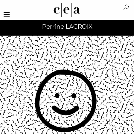
Perrine LACROIX