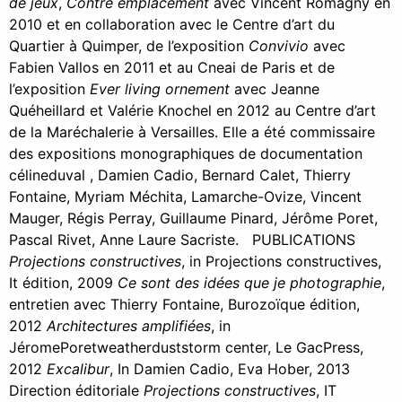
de jeux
,
Contre emplacement
avec Vincent Romagny en
2010 et en collaboration avec le Centre d’art du
Quartier à Quimper, de l’exposition
Convivio
avec
Fabien Vallos en 2011 et au Cneai de Paris et de
l’exposition
Ever living ornement
avec Jeanne
Quéheillard et Valérie Knochel en 2012 au Centre d’art
de la Maréchalerie à Versailles. Elle a été commissaire
des expositions monographiques de documentation
célineduval , Damien Cadio, Bernard Calet, Thierry
Fontaine, Myriam Méchita, Lamarche-Ovize, Vincent
Mauger, Régis Perray, Guillaume Pinard, Jérôme Poret,
Pascal Rivet, Anne Laure Sacriste. PUBLICATIONS
Projections constructives
, in Projections constructives,
It édition, 2009
Ce sont des idées que je photographie
,
entretien avec Thierry Fontaine, Burozoïque édition,
2012
Architectures amplifiées
, in
JéromePoretweatherduststorm center, Le GacPress,
2012
Excalibur
, In Damien Cadio, Eva Hober, 2013
Direction éditoriale
Projections constructives
, IT