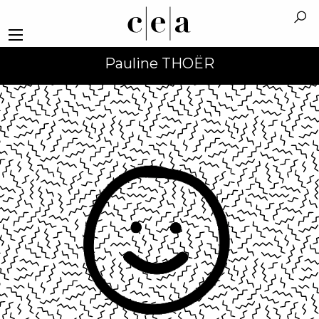
Pauline THOËR