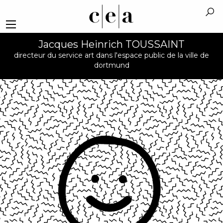
Jacques Heinrich TOUSSAINT
directeur du service art dans l'espace public de la ville de
dortmund