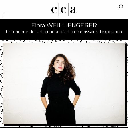
Elora WEILL-ENGERER
historienne de l'art, critique d'art, commissaire d'exposition