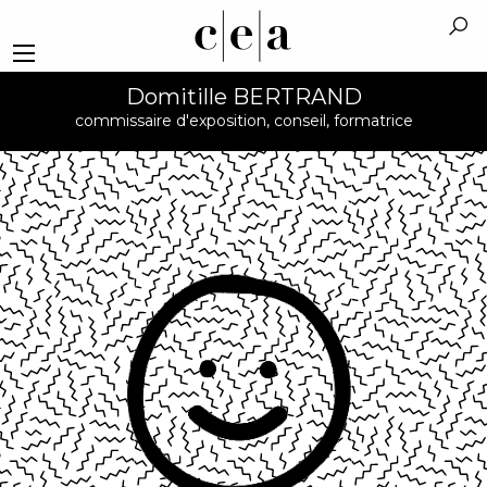
Domitille BERTRAND
commissaire d'exposition, conseil, formatrice