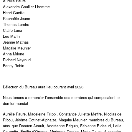
Aurélie Faure
Alexandra Goullier Lhomme
Henri Guette
Raphaële Jeune
Thomas Lemire
Claire Luna
Léo Marin
Jeanne Mathas
Magalie Meunier
Anna Milone
Richard Neyroud
Fanny Robin
L’élection du Bureau aura lieu courant avril 2026.
Nous tenons à remercier l’ensemble des membres qui composaient le
dernier mandat :
Aurélie Faure, Madeleine Filippi, Constance Juliette Meffre, Nicolas de
Ribou, Jérôme Cotinet-Alphaize, Magalie Meunier, membres du Bureau,
ainsi que Damien Airault, Andréanne Béguin, Fabienne Bideaud, Leïla
Couradin, Émilie d’Ornano, Marianne Derrien, Marie Gayet, Alexandra